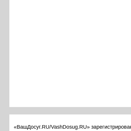
«ВашДосуг.RU/VashDosug.RU» зарегистрирован