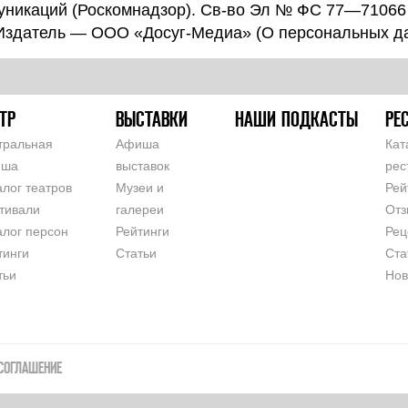
уникаций (Роскомнадзор). Св-во Эл № ФС 77—71066
 Издатель — ООО «Досуг-Медиа» (
О персональных д
ТР
ВЫСТАВКИ
НАШИ ПОДКАСТЫ
РЕ
тральная
Афиша
Кат
иша
выставок
рес
алог театров
Музеи и
Рей
тивали
галереи
Отз
алог персон
Рейтинги
Рец
тинги
Статьи
Ста
тьи
Нов
СОГЛАШЕНИЕ