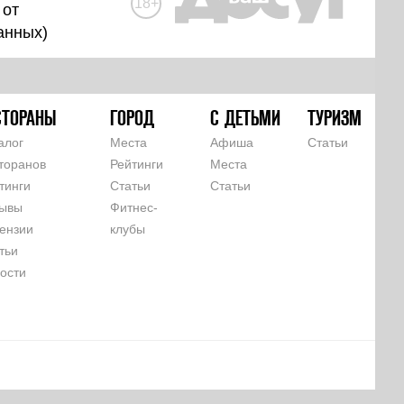
18+
 от
анных
)
СТОРАНЫ
ГОРОД
С ДЕТЬМИ
ТУРИЗМ
алог
Места
Афиша
Статьи
торанов
Рейтинги
Места
тинги
Статьи
Статьи
ывы
Фитнес-
ензии
клубы
тьи
ости