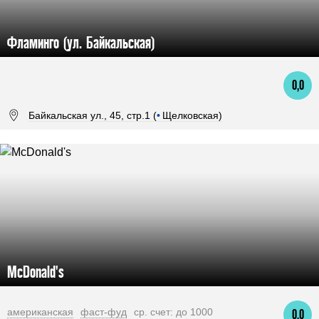
Фламинго (ул. Байкальская)
0,0
Байкальская ул., 45, стр.1 (
•
Щелковская)
McDonald's
американская
фаст-фуд
ср. счет: до 1000
0,0