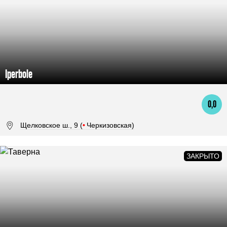
Iperbole
0,0
Щелковское ш., 9 (
•
Черкизовская)