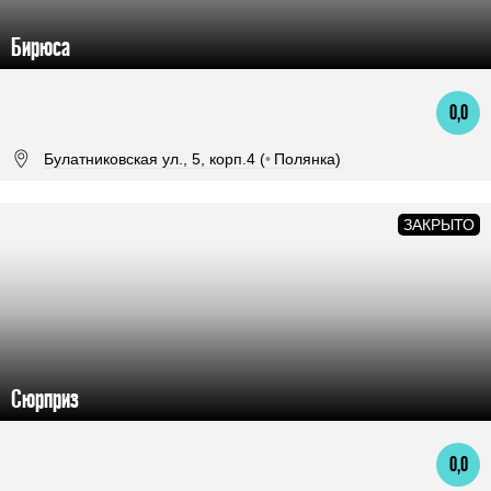
Бирюса
0,0
Булатниковская ул., 5, корп.4 (
•
Полянка)
Сюрприз
0,0