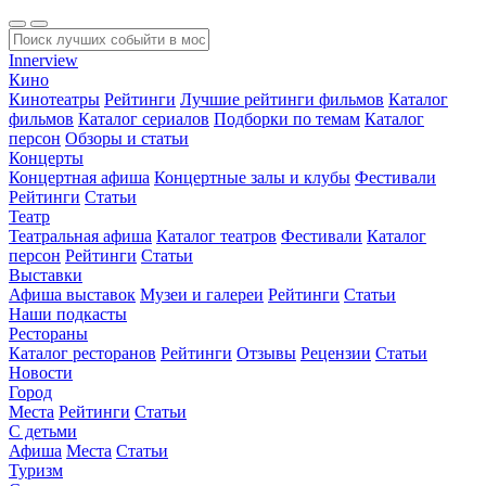
Innerview
Кино
Кинотеатры
Рейтинги
Лучшие рейтинги фильмов
Каталог
фильмов
Каталог сериалов
Подборки по темам
Каталог
персон
Обзоры и статьи
Концерты
Концертная афиша
Концертные залы и клубы
Фестивали
Рейтинги
Статьи
Театр
Театральная афиша
Каталог театров
Фестивали
Каталог
персон
Рейтинги
Статьи
Выставки
Афиша выставок
Музеи и галереи
Рейтинги
Статьи
Наши подкасты
Рестораны
Каталог ресторанов
Рейтинги
Отзывы
Рецензии
Статьи
Новости
Город
Места
Рейтинги
Статьи
С детьми
Афиша
Места
Статьи
Туризм