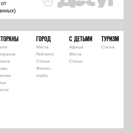
18+
 от
анных
)
СТОРАНЫ
ГОРОД
С ДЕТЬМИ
ТУРИЗМ
алог
Места
Афиша
Статьи
торанов
Рейтинги
Места
тинги
Статьи
Статьи
ывы
Фитнес-
ензии
клубы
тьи
ости