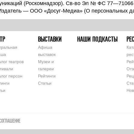
уникаций (Роскомнадзор). Св-во Эл № ФС 77—71066
 Издатель — ООО «Досуг-Медиа» (
О персональных д
ТР
ВЫСТАВКИ
НАШИ ПОДКАСТЫ
РЕ
тральная
Афиша
Кат
иша
выставок
рес
алог театров
Музеи и
Рей
тивали
галереи
Отз
алог персон
Рейтинги
Рец
тинги
Статьи
Ста
тьи
Нов
СОГЛАШЕНИЕ