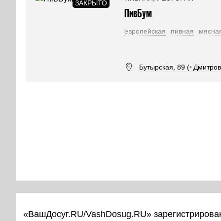
ПивБум
европейская
пивная
мясна
Бутырская, 89 (
•
Дмитров
«ВашДосуг.RU/VashDosug.RU» зарегистрирован