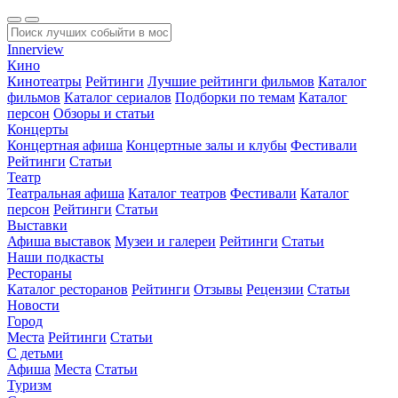
Innerview
Кино
Кинотеатры
Рейтинги
Лучшие рейтинги фильмов
Каталог
фильмов
Каталог сериалов
Подборки по темам
Каталог
персон
Обзоры и статьи
Концерты
Концертная афиша
Концертные залы и клубы
Фестивали
Рейтинги
Статьи
Театр
Театральная афиша
Каталог театров
Фестивали
Каталог
персон
Рейтинги
Статьи
Выставки
Афиша выставок
Музеи и галереи
Рейтинги
Статьи
Наши подкасты
Рестораны
Каталог ресторанов
Рейтинги
Отзывы
Рецензии
Статьи
Новости
Город
Места
Рейтинги
Статьи
С детьми
Афиша
Места
Статьи
Туризм