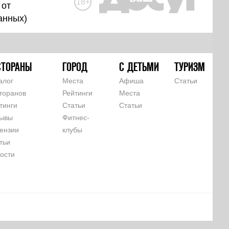
18+
 от
анных
)
СТОРАНЫ
ГОРОД
С ДЕТЬМИ
ТУРИЗМ
алог
Места
Афиша
Статьи
торанов
Рейтинги
Места
тинги
Статьи
Статьи
ывы
Фитнес-
ензии
клубы
тьи
ости