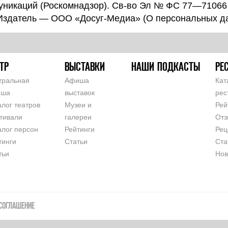
уникаций (Роскомнадзор). Св-во Эл № ФС 77—71066
 Издатель — ООО «Досуг-Медиа» (
О персональных д
ТР
ВЫСТАВКИ
НАШИ ПОДКАСТЫ
РЕ
тральная
Афиша
Кат
иша
выставок
рес
алог театров
Музеи и
Рей
тивали
галереи
Отз
алог персон
Рейтинги
Рец
тинги
Статьи
Ста
тьи
Нов
СОГЛАШЕНИЕ