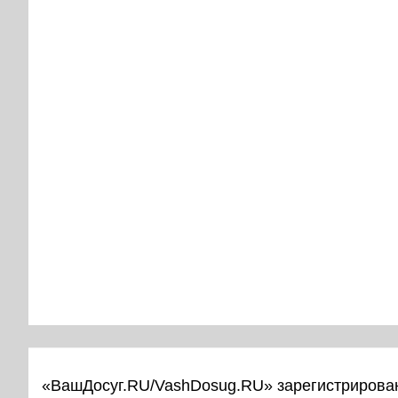
«ВашДосуг.RU/VashDosug.RU» зарегистрирован