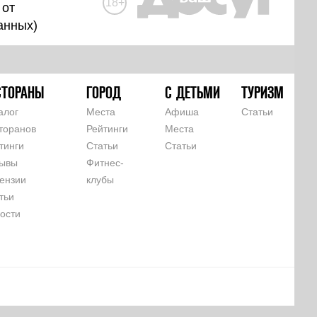
18+
 от
анных
)
СТОРАНЫ
ГОРОД
С ДЕТЬМИ
ТУРИЗМ
алог
Места
Афиша
Статьи
торанов
Рейтинги
Места
тинги
Статьи
Статьи
ывы
Фитнес-
ензии
клубы
тьи
ости