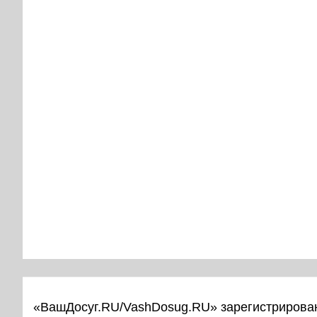
«ВашДосуг.RU/VashDosug.RU» зарегистрирован