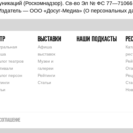
уникаций (Роскомнадзор). Св-во Эл № ФС 77—71066
 Издатель — ООО «Досуг-Медиа» (
О персональных д
ТР
ВЫСТАВКИ
НАШИ ПОДКАСТЫ
РЕ
тральная
Афиша
Кат
иша
выставок
рес
алог театров
Музеи и
Рей
тивали
галереи
Отз
алог персон
Рейтинги
Рец
тинги
Статьи
Ста
тьи
Нов
СОГЛАШЕНИЕ