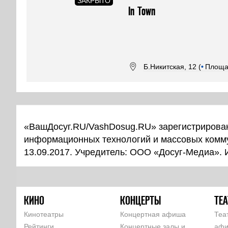
In Town
Б.Никитская, 12 (
•
Площа
«ВашДосуг.RU/VashDosug.RU» зарегистрирован
информационных технологий и массовых комм
13.09.2017. Учредитель: ООО «Досуг-Медиа».
КИНО
КОНЦЕРТЫ
ТЕА
Кинотеатры
Концертная афиша
Теа
Рейтинги
Концертные залы и
аф