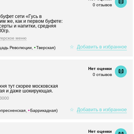
0,0
0 отзывов
буфет сети «Гусь в
им же, как и первом буфете:
есерты и напитки, средняя
0гр.
терское меню
адь Революции,
•
Тверская)
Нет оценки
0,0
0 отзывов
хня тут скорее московская
ая и даже шокирующая.
 3000
опресненская,
•
Баррикадная)
Нет оценки