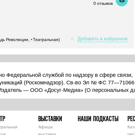
0,0
0 отзывов
дь Революции,
•
Театральная)
о Федеральной службой по надзору в сфере связи,
уникаций (Роскомнадзор). Св-во Эл № ФС 77—71066
 Издатель — ООО «Досуг-Медиа» (
О персональных д
ТР
ВЫСТАВКИ
НАШИ ПОДКАСТЫ
РЕ
тральная
Афиша
Кат
иша
выставок
рес