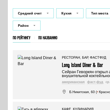
Средний счет
Кухня
Тип места
Район
ПО РЕЙТИНГУ
ПО НАЗВАНИЮ
РЕСТОРАН, БАР, ФАСТФУД
Long Island Diner & Bar
Сейран Геворкян открыл 
внушительной коктейльной
американская
фаст-фуд
ср
Б.Никитская, 60 (
•
Красн
КАФЕ, КУЛИНАРИЯ