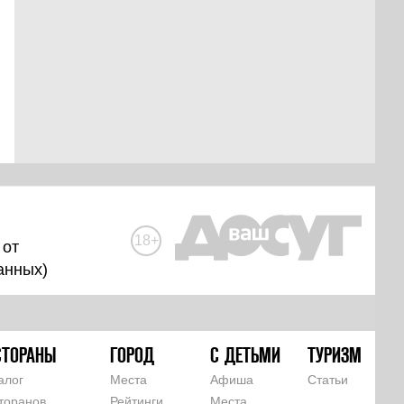
18+
 от
анных
)
СТОРАНЫ
ГОРОД
С ДЕТЬМИ
ТУРИЗМ
алог
Места
Афиша
Статьи
торанов
Рейтинги
Места