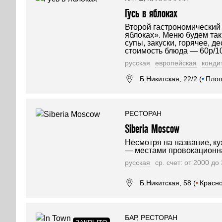
Гусь в яблоках
Второй гастрономический 
яблоках». Меню будем так
супы, закуски, горячее, д
стоимость блюда — 60р/10
русская
европейская
конди
Б.Никитская, 22/2 (
•
Площ
РЕСТОРАН
Siberia Moscow
Несмотря на название, ку
— мес­тами провокационн
русская
ср. счет: от 2000 до
Б.Никитская, 58 (
•
Красн
БАР, РЕСТОРАН