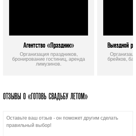
Агентство «Праздник»
Выездной р
Организация праздников,
Организаци
бронирование гостиниц, аренда
брейков, ба
лимузинов.
ОТЗЫВЫ О «ГОТОВЬ СВАДЬБУ ЛЕТОМ»