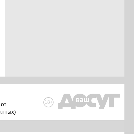
18+
 от
анных
)