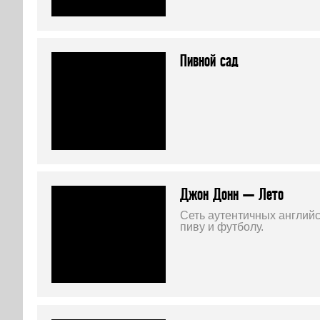
Пивной сад
Джон Донн — Лето
Сеть аутентичных англий
пиву и футболу.