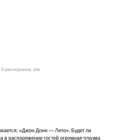
: 5 ресторанов, где
вается: «Джон Донн — Лето». Будет ли
ока в распоряжении гостей огромная плазма