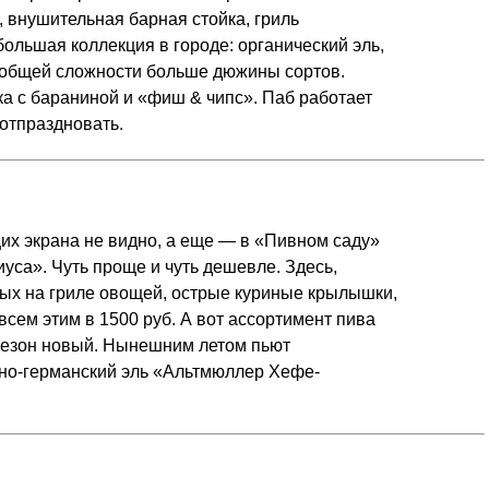
, внушительная барная стойка, гриль
ольшая коллекция в городе: органический эль,
в общей сложности больше дюжины сортов.
нка с бараниной и «фиш & чипс». Паб работает
 отпраздновать.
щих экрана не видно, а еще — в «Пивном саду»
уса». Чуть проще и чуть дешевле. Здесь,
нных на гриле овощей, острые куриные крылышки,
всем этим в 1500 руб. А вот ассортимент пива
сезон новый. Нынешним летом пьют
но-германский эль «Альтмюллер Хефе-