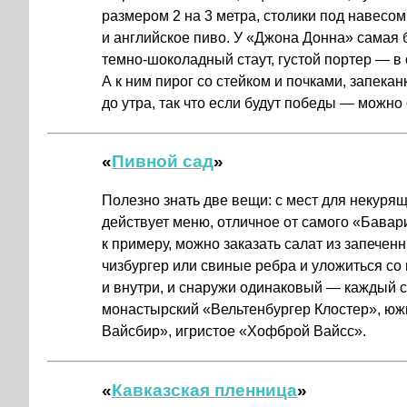
размером 2 на 3 метра, столики под навесом
и английское пиво. У «Джона Донна» самая б
темно-шоколадный стаут, густой портер — 
А к ним пирог со стейком и почками, запека
до утра, так что если будут победы — можно
«
Пивной сад
»
Полезно знать две вещи: с мест для некуря
действует меню, отличное от самого «Бавари
к примеру, можно заказать салат из запече
чизбургер или свиные ребра и уложиться со 
и внутри, и снаружи одинаковый — каждый 
монастырский «Вельтенбургер Клостер», юж
Вайсбир», игристое «Хофброй Вайсс».
«
Кавказская пленница
»