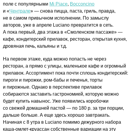
поле с популярными
Mi Piace
,
Bocconcino
и «
Чентрале
» — снова пицца, паста, гриль, правда,
не в самом привычном исполнении. По замыслу
авторов, уже в апреле Luciano превратится в сеть.
А пока первый, два этажа в «Смоленском пассаже» —
кафе, кондитерский прилавок, ресторан, открытая кухня,
дровяная печь, кальяны и т.д.
На первом этаже, куда можно попасть не через
ресторан, а прямо с улицы, маленькое кафе и огромный
прилавок. Ассортимент пока почти сплошь кондитерский:
пироги и пирожки, ром-бабы и печенья, торты
и пирожные. Однако в перспективе прилавок
собираются заставить гастрономией, которую можно
будет купить навынос. Уже появились коробочки
со свежей домашней пастой — по 180 р. за три порции,
дальше больше. А еще здесь хорошо завтракать.
Начиная с 8 утра в Luciano помимо дежурного набора
каша-омлет-круассан собственные вариации на эту