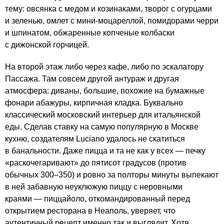
тему: овсянка с медом и козинаками, творог с огурцами
и зеленью, омлет с мини-моцареллой, помидорами черри
и шпинатом, обжаренные копченые колбаски
с дижонской горчицей.
На второй этаж либо через кафе, либо по эскалатору
Пассажа. Там совсем другой антураж и другая
атмосфера: диваны, большие, похожие на бумажные
фонари абажуры, кирпичная кладка. Буквально
классический московский интерьер для итальянской
еды. Сделав ставку на самую популярную в Москве
кухню, создателям Luciano удалось не скатиться
в банальности. Даже пицца и та не как у всех — печку
«раскочегаривают» до пятисот градусов (против
обычных
300–350)
и ровно за полторы минуты выпекают
в ней забавную неуклюжую пиццу с неровными
краями — пиццайоло, откомандированный перед
открытием ресторана в Неаполь, уверяет, что
аутентичный рецепт именно так и выглядит. Хотя,