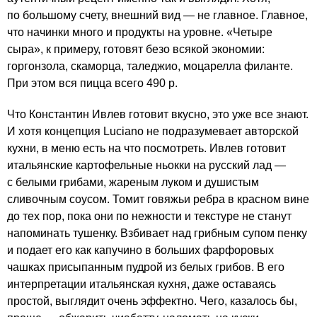
по большому счету, внешний вид — не главное. Главное,
что начинки много и продукты на уровне. «Четыре
сыра», к примеру, готовят безо всякой экономии:
горгонзола, скаморца, таледжио, моцарелла филанте.
При этом вся пицца всего 490 р.
Что Константин Ивлев готовит вкусно, это уже все знают.
И хотя концепция Luciano не подразумевает авторской
кухни, в меню есть на что посмотреть. Ивлев готовит
итальянские картофельные ньокки на русский лад —
с белыми грибами, жареным луком и душистым
сливочным соусом. Томит говяжьи ребра в красном вине
до тех пор, пока они по нежности и текстуре не станут
напоминать тушенку. Взбивает над грибным супом пенку
и подает его как капучино в больших фарфоровых
чашках присыпанным пудрой из белых грибов. В его
интерпретации итальянская кухня, даже оставаясь
простой, выглядит очень эффектно. Чего, казалось бы,