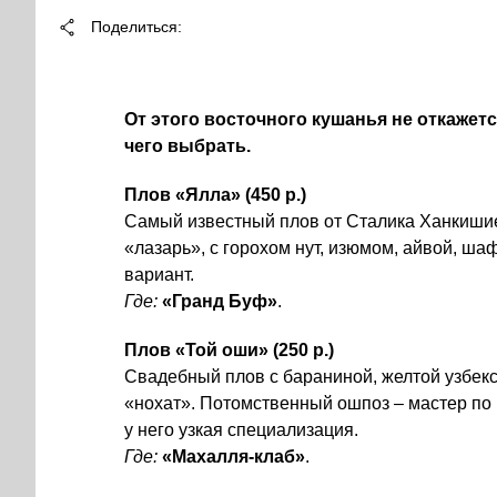
Поделиться
От этого восточного кушанья не откажетс
чего выбрать.
Плов «Ялла» (450 р.)
Самый известный плов от Сталика Ханкиши
«лазарь», с горохом нут, изюмом, айвой, 
вариант.
Где:
«Гранд Буф»
.
Плов «Той оши» (250 р.)
Свадебный плов с бараниной, желтой узбек
«нохат». Потомственный ошпоз – мастер по 
у него узкая специализация.
Где:
«Махалля-клаб»
.