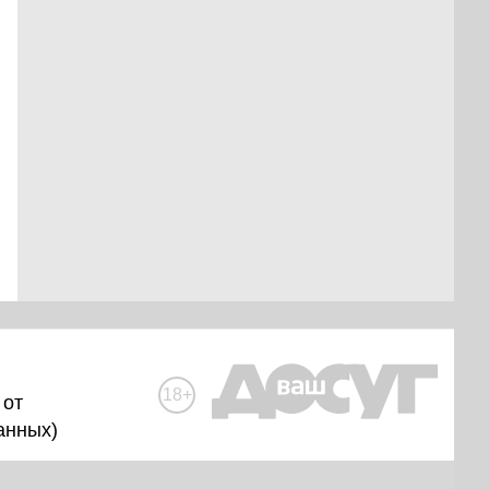
18+
 от
анных
)