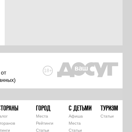
18+
 от
анных
)
СТОРАНЫ
ГОРОД
С ДЕТЬМИ
ТУРИЗМ
алог
Места
Афиша
Статьи
торанов
Рейтинги
Места
тинги
Статьи
Статьи