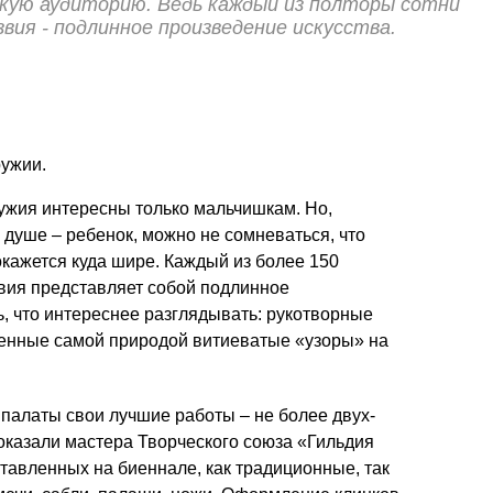
рокую аудиторию. Ведь каждый из полторы сотни
звия - подлинное произведение искусства.
ружии.
ружия интересны только мальчишкам. Но,
 душе – ребенок, можно не сомневаться, что
кажется куда шире. Каждый из более 150
звия представляет собой подлинное
ь, что интереснее разглядывать: рукотворные
ренные самой природой витиеватые «узоры» на
палаты свои лучшие работы – не более двух-
показали мастера Творческого союза «Гильдия
тавленных на биеннале, как традиционные, так