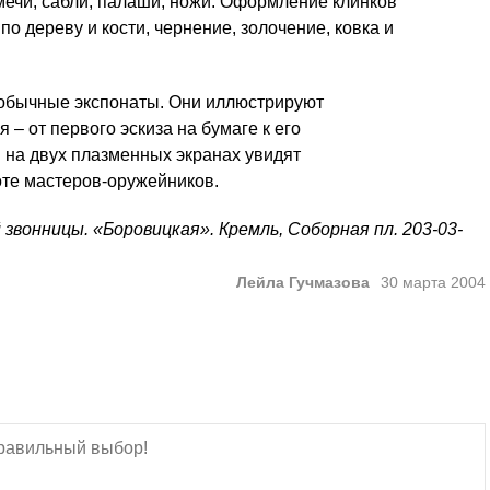
ечи, сабли, палаши, ножи. Оформление клинков
по дереву и кости, чернение, золочение, ковка и
 обычные экспонаты. Они иллюстрируют
– от первого эскиза на бумаге к его
на двух плазменных экранах увидят
оте мастеров-оружейников.
звонницы. «Боровицкая». Кремль, Соборная пл. 203-03-
Лейла Гучмазова
30 марта 2004