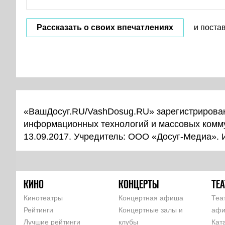
Рассказать о своих впечатлениях
и поста
«ВашДосуг.RU/VashDosug.RU» зарегистрирован
информационных технологий и массовых комм
13.09.2017. Учредитель: ООО «Досуг-Медиа».
КИНО
КОНЦЕРТЫ
ТЕА
Кинотеатры
Концертная афиша
Теа
Рейтинги
Концертные залы и
аф
Лучшие рейтинги
клубы
Кат