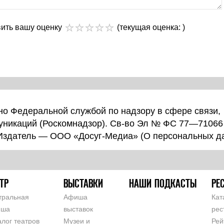
вить вашу оценку
(текущая оценка: )
о Федеральной службой по надзору в сфере связи,
уникаций (Роскомнадзор). Св-во Эл № ФС 77—71066
 Издатель — ООО «Досуг-Медиа» (
О персональных д
ТР
ВЫСТАВКИ
НАШИ ПОДКАСТЫ
РЕ
тральная
Афиша
Кат
иша
выставок
рес
алог театров
Музеи и
Рей