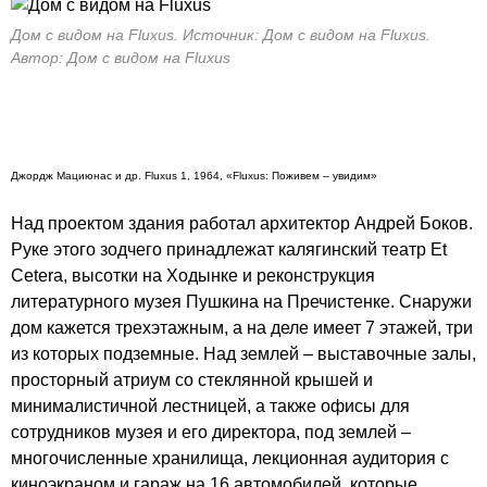
Дом с видом на Fluxus. Источник: Дом с видом на Fluxus.
Автор: Дом с видом на Fluxus
Джордж Мациюнас и др. Fluxus 1, 1964, «Fluxus: Поживем – увидим»
Над проектом здания работал архитектор Андрей Боков.
Руке этого зодчего принадлежат калягинский театр
Et
Cetera
, высотки на Ходынке и реконструкция
литературного музея Пушкина на Пречистенке
. Снаружи
дом кажется трехэтажным, а на деле имеет 7 этажей, три
из которых подземные. Над землей – выставочные залы,
просторный атриум со стеклянной крышей и
минималистичной лестницей, а также офисы для
сотрудников музея и его директора, под землей –
многочисленные хранилища, лекционная аудитория с
киноэкраном и гараж на 16 автомобилей, которые