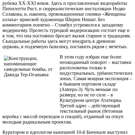
рубежа XX-XXI веков. Здесь и прославленные видеоработы
Пипилотти Рист, и сюрреалистические инсталляции Недко
Солакова, и, наконец, провокационные снимки «Женщины
аллаха» иранской художницы Ширин Нишат. Без
комментариев понятно – Стамбул устремился к западному
модернизму. Прелесть турецкой модернизации состоит еще и
в том, что она постоянно бросает вызов старине и традициям.
Скандальные работы здесь могут внедрить в древнюю
церковь, в подземную базилику, поставить рядом с мечетью.
В этом году избран еще более
неожиданный поворот – выставки
расположены только в
индустриальных, урбанистических
зонах. Самая мощная экспозиция –
в бывшем портовом складе
(Antrepo-3). Чуть меньше по
размеру, но не по силе – в
Культурном центре Ататюрка.
Третий адрес – действующий
текстильный рынок (бетонная
коробка с массой переходов и секций), отданный на откуп
молодым радикальным проектам.
Куратором и идеологом нынешней 10-й Биеннале выступил