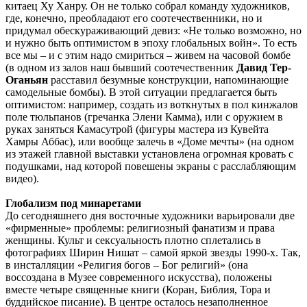
китаец Ху Ханру. Он не только собрал команду художников,
где, конечно, преобладают его соотечественники, но и
придумал обескураживающий девиз: «Не только возможно, но
и нужно быть оптимистом в эпоху глобальных войн». То есть
все мы – и с этим надо смириться – живем на часовой бомбе
(в одном из залов наш бывший соотечественник
Давид Тер-
Оганьян
расставил безумные конструкции, напоминающие
самодельные бомбы). В этой ситуации предлагается быть
оптимистом: например, создать из воткнутых в пол кинжалов
поле тюльпанов (гречанка Элени Камма), или с оружием в
руках заняться Камасутрой (фигуры мастера из Кувейта
Хамры Аббас), или вообще залечь в «Доме мечты» (на одном
из этажей главной выставки установлена огромная кровать с
подушками, над которой повешены экраны с расслабляющим
видео).
Глобализм под минаретами
До сегодняшнего дня восточные художники варьировали две
«фирменные» проблемы: религиозный фанатизм и права
женщины. Культ и сексуальность плотно сплетались в
фотографиях Ширин Нишат – самой яркой звезды 1990-х. Так,
в инсталляции «Религия богов – Бог религий» (она
воссоздана в Музее современного искусства), положены
вместе четыре священные книги (Коран, Библия, Тора и
буддийское писание). В центре осталось незаполненное