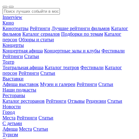
Innerview
Кино
Кинотеатры
Рейтинги
Лучшие рейтинги фильмов
Каталог
фильмов
Каталог сериалов
Подборки по темам
Каталог
персон
Обзоры и статьи
Концерты
Концертная афиша
Концертные залы и клубы
Фестивали
Рейтинги
Статьи
Театр
Театральная афиша
Каталог театров
Фестивали
Каталог
персон
Рейтинги
Статьи
Выставки
Афиша выставок
Музеи и галереи
Рейтинги
Статьи
Наши подкасты
Рестораны
Каталог ресторанов
Рейтинги
Отзывы
Рецензии
Статьи
Новости
Город
Места
Рейтинги
Статьи
С детьми
Афиша
Места
Статьи
Туризм