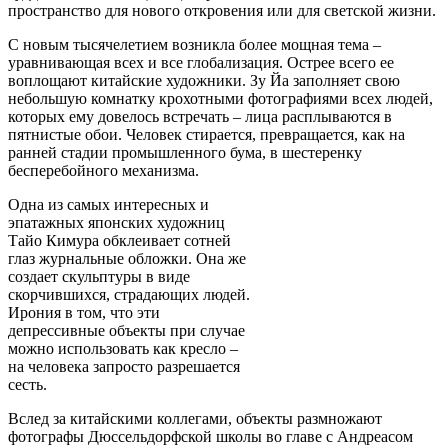
пространство для нового откровения или для светской жизни.
С новым тысячелетием возникла более мощная тема –
уравнивающая всех и все глобализация. Острее всего ее
воплощают китайские художники. Зу Йа заполняет свою
небольшую комнатку крохотными фотографиями всех людей,
которых ему довелось встречать – лица расплываются в
пятнистые обои. Человек стирается, превращается, как на
ранней стадии промышленного бума, в шестеренку
бесперебойного механизма.
Одна из самых интересных и
эпатажных японских художниц
Тайо Кимура обклеивает сотней
глаз журнальные обложки. Она же
создает скульптуры в виде
скорчившихся, страдающих людей.
Ирония в том, что эти
депрессивные объекты при случае
можно использовать как кресло –
на человека запросто разрешается
сесть.
Вслед за китайскими коллегами, объекты размножают
фотографы Дюссельдорфской школы во главе с Андреасом