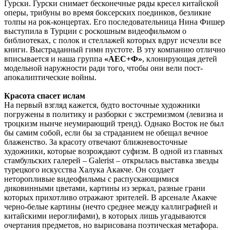
Гурски. Гурски снимает бесконечные ряды кресел китайской
оперы, трибуны во время боксерских поединков, безликие
толпы на рок-концертах. Его последовательница Нина Фишер
выступила в Турции с роскошным видеофильмом о
библиотеках, с полок и стеллажей которых вдруг исчезли все
книги. Выстраданный гимн пустоте. В эту компанию отлично
вписывается и наша группа
«АЕС+Ф»
, клонирующая детей
модельной наружности ради того, чтобы они вели пост-
апокалиптические войны.
Красота спасет ислам
На первый взгляд кажется, будто восточные художники
погружены в политику и разборки с экстремизмом (левизна и
троцкизм нынче неумирающий тренд). Однако Восток не был
бы самим собой, если бы за страданием не обещал вечное
блаженство. За красоту отвечают ближневосточные
художники, которые возрождают суфизм. В одной из главных
стамбульских галерей – Galerist – открылась выставка звезды
турецкого искусства Халука Акакче. Он создает
неторопливые видеофильмы с распускающимися
диковинными цветами, картины из зеркал, разные грани
которых прихотливо отражают зрителей. В арсенале Акакче
черно-белые картины (нечто среднее между каллиграфией и
китайскими иероглифами), в которых лишь угадываются
очертания предметов, но вырисована поэтическая метафора.