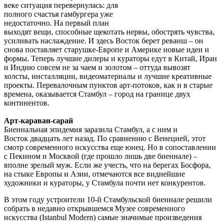
веке ситуация перевернулась: для
полного счастья гамбургера уже
недостаточно. На первый план
выходят вещи, способные щекотать нервы, обострять чувства,
усиливать наслаждение. И здесь Восток берет реванш – он
снова поставляет старушке-Европе и Америке новые идеи и
формы. Теперь лучшие дилеры и кураторы едут в Китай, Иран
и Индию совсем не за чаем и золотом – оттуда вывозят
холсты, инсталляции, видеоматериалы и лучшие креативные
проекты. Перевалочным пунктов арт-потоков, как и в старые
времена, оказывается Стамбул – город на границе двух
континентов.
Арт-караван-сарай
Биеннальная эпидемия заразила Стамбул, а с ним и
Восток двадцать лет назад. По сравнению с Венецией, этот
смотр современного искусства еще юнец. Но в сопоставлении
с Пекином и Москвой (где прошло лишь две биеннале) –
вполне зрелый муж. Если же учесть, что на берегах Босфора,
на стыке Европы и Азии, отмечаются все виднейшие
художники и кураторы, у Стамбула почти нет конкурентов.
В этом году устроители 10-й Стамбульской биеннале решили
собрать в недавно открывшемся Музее современного
искусства (Istanbul Modern) самые значимые произведения