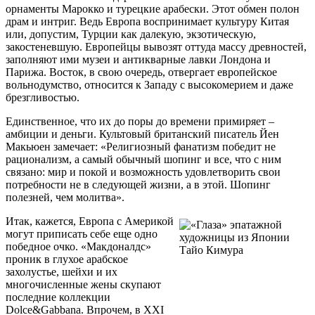
орнаменты Марокко и турецкие арабески. Этот обмен полон
драм и интриг. Ведь Европа воспринимает культуру Китая
или, допустим, Турции как далекую, экзотическую,
закостеневшую. Европейцы вывозят оттуда массу древностей,
заполняют ими музеи и антикварные лавки Лондона и
Парижа. Восток, в свою очередь, отвергает европейское
вольнодумство, относится к Западу с высокомерием и даже
брезгливостью.
Единственное, что их до поры до времени примиряет –
амбиции и деньги. Культовый британский писатель Йен
Макьюен замечает: «Религиозный фанатизм победит не
рационализм, а самый обычный шопинг и все, что с ним
связано: мир и покой и возможность удовлетворить свои
потребности не в следующей жизни, а в этой. Шопинг
полезней, чем молитва».
Итак, кажется, Европа с Америкой
могут приписать себе еще одно
победное очко. «Макдоналдс»
проник в глухое арабское
захолустье, шейхи и их
многочисленные жены скупают
последние коллекции
Dolce&Gabbana. Впрочем, в XXI