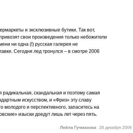
пермаркеты и эксклюзивные бутики. Так вот,
 привозят свои произведения только небожители
ени ни одна (!) русская галерея не
тавке. Сегодня лед тронулся – в смотре 2006
я радикальная, скандальная и поэтому самая
дартным искусством, и «Фриз» эту славу
го молодого и перспективного, запаситесь на
вские» изыски доедут лишь лет через пять.
Лейла Гучмазова
28 декабря 2006