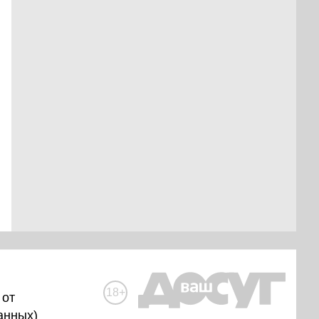
18+
 от
анных
)