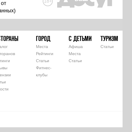
18+
 от
анных
)
СТОРАНЫ
ГОРОД
С ДЕТЬМИ
ТУРИЗМ
алог
Места
Афиша
Статьи
торанов
Рейтинги
Места
тинги
Статьи
Статьи
ывы
Фитнес-
ензии
клубы
тьи
ости