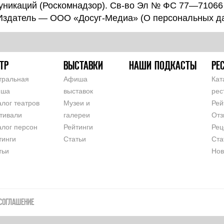
уникаций (Роскомнадзор). Св-во Эл № ФС 77—71066
 Издатель — ООО «Досуг-Медиа» (
О персональных д
ТР
ВЫСТАВКИ
НАШИ ПОДКАСТЫ
РЕ
тральная
Афиша
Кат
иша
выставок
рес
алог театров
Музеи и
Рей
тивали
галереи
Отз
алог персон
Рейтинги
Рец
тинги
Статьи
Ста
тьи
Нов
СОГЛАШЕНИЕ