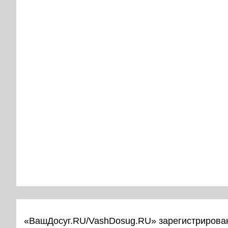
«ВашДосуг.RU/VashDosug.RU» зарегистрирован