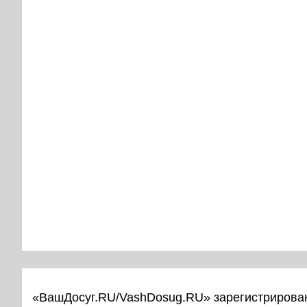
«ВашДосуг.RU/VashDosug.RU» зарегистрирован