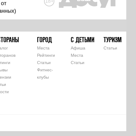
18+
 от
анных
)
СТОРАНЫ
ГОРОД
С ДЕТЬМИ
ТУРИЗМ
алог
Места
Афиша
Статьи
торанов
Рейтинги
Места
тинги
Статьи
Статьи
ывы
Фитнес-
ензии
клубы
тьи
ости