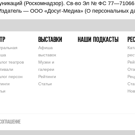
уникаций (Роскомнадзор). Св-во Эл № ФС 77—71066
 Издатель — ООО «Досуг-Медиа» (
О персональных д
ТР
ВЫСТАВКИ
НАШИ ПОДКАСТЫ
РЕ
тральная
Афиша
Кат
иша
выставок
рес
алог театров
Музеи и
Рей
тивали
галереи
Отз
алог персон
Рейтинги
Рец
тинги
Статьи
Ста
тьи
Нов
СОГЛАШЕНИЕ