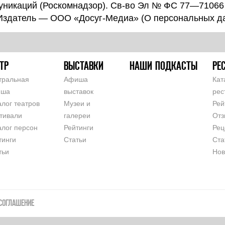
уникаций (Роскомнадзор). Св-во Эл № ФС 77—71066
 Издатель — ООО «Досуг-Медиа» (
О персональных д
ТР
ВЫСТАВКИ
НАШИ ПОДКАСТЫ
РЕ
тральная
Афиша
Кат
иша
выставок
рес
алог театров
Музеи и
Рей
тивали
галереи
Отз
алог персон
Рейтинги
Рец
тинги
Статьи
Ста
тьи
Нов
СОГЛАШЕНИЕ