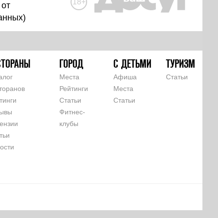
18+
 от
анных
)
СТОРАНЫ
ГОРОД
С ДЕТЬМИ
ТУРИЗМ
алог
Места
Афиша
Статьи
торанов
Рейтинги
Места
тинги
Статьи
Статьи
ывы
Фитнес-
ензии
клубы
тьи
ости