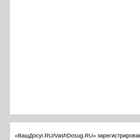
«ВашДосуг.RU/VashDosug.RU» зарегистрирован