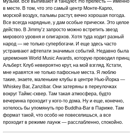
музыки. Все выпивают и танцуют. Но прелесть — именно
в месте. В том, что это самый центр Монте-Карло,
морской воздух, пальмы растут, вечно хорошая погода.
Все всегда нарядные, у дам особые прически. Это целое
действо. В Jimmy’z запросто можно встретить звезд
мирового уровня и олигархов. Хотя туда ходит разный
народ — не только супербогачи. И еще здесь часто
устраивают афтепати значимых событий. Недавно была
церемония World Music Awards, которую проводил принц
Альберт. Клуб невероятно крут, на мой взгляд. Кстати,
мне нравятся не только пафосные места. Я люблю
такие, знаете, маленькие клубы в центре Нью-Йорка —
Whiskey Bar, Zanzibar. Они затеряны в переулочках
вокруг Таймс-сквер. Там такая атмосфера, будто
вечеринка проходит у кого-то дома. Ну и еще, конечно,
хотелось бы упомянуть про Buddha-Bar в Париже. Там
формат такой, что особо не повеселишься, а все
проходит в режиме лаунж — расслабленно, спокойно.