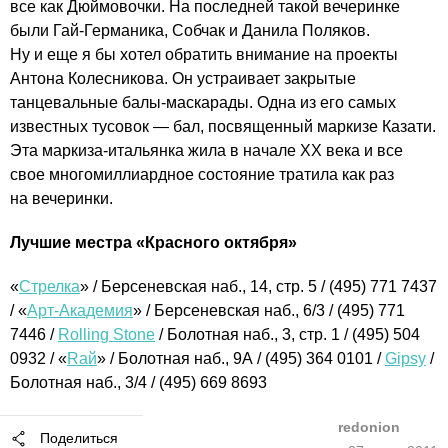
все как Дюймовочки. На последней такой вечеринке
были Гай-Германика, Собчак и Данила Поляков.
Ну и еще я бы хотел обратить внимание на проекты
Антона Колесникова. Он устраивает закрытые
танцевальные балы-маскарады. Одна из его самых
известных тусовок — бал, посвященный маркизе Казати.
Эта маркиза-итальянка жила в начале ХХ века и все
свое многомиллиардное состояние тратила как раз
на вечеринки.
Лучшие местра «Красного октября»
«
Стрелка
» / Берсеневская наб., 14, стр. 5 / (495) 771 7437
/ «
Арт-Академия
» / Берсеневская наб., 6/3 / (495) 771
7446 /
Rolling Stone
/ Болотная наб., 3, стр. 1 / (495) 504
0932 / «
Rай
» / Болотная наб., 9А / (495) 364 0101 /
Gipsy
/
Болотная наб., 3/4 / (495) 669 8693
redonion
Поделиться