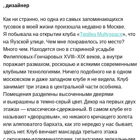
, дизайнер
Как ни странно, но одна из самых запоминающихся
тусовок в моей жизни произошла недавно в Москве.
Я побывала на открытии клуба «
Тройка Multyspace
», что
на Яузской улице. Чем мне понравилось это место?
Много чем. Находится оно в старинной усадьбе
Филипповых-Гончаровых
XVIII–XIX веков,
а внутри
поражает размахом, роскошью и всякими современными
клубными технологиями. Ничего подобного ни в одном
московском и даже западном клубе я не видела. Клуб
занимает три этажа в центральной части особняка.
Помещения разделены высоченными дверями
и выкрашены в темно-серый цвет. Декор на первых двух
этажах — классически-сдержанный. В самом клубе его
называют «дворцовым», но никакого кричащего золота
или аляповатого бархата, как это нередко у нас бывает,
здесь нет. Клуб венчает мансарда третьего этажа
с окошками-иллюминаторами, гигантскими зеркальными