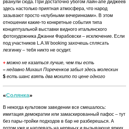
рванули сюда. При достаточно убогом лайн-апе диджеев
здесь настолько приятная атмосфера, что народ
зазывают просто «клубными вечеринками». В этом
отношении какие-то конкретные события типа
концептуальной выставки видного итальянского
фотохудожника Джанни Фарабовски – исключение. Если
под участников L.A.W booking захочешь сплясать
лезгинку – тебя никто не осудит.
+
можно не казаться лучше, чем ты есть
–
недавно Михаил Пореченков забыл здесь молескин
$
есть шанс взять два мохито по цене одного
«
Солянка
»
В некогда культовом заведении все смешалось:
имитация демократии или замаскированный пафос – тут
без пары-тройки подходов в бар не разберешься. А
потом уже и наплевать на нервных и вызывающе ярких