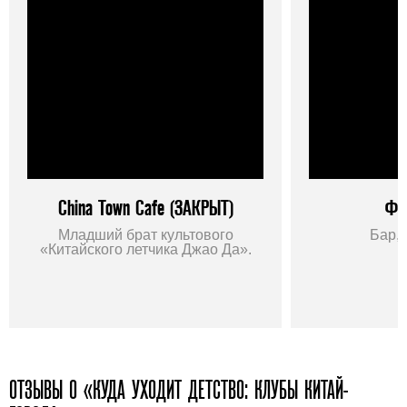
China Town Cafе (ЗАКРЫТ)
Фе
Младший брат культового
Бар, 
«Китайского летчика Джао Да».
ОТЗЫВЫ О «КУДА УХОДИТ ДЕТСТВО: КЛУБЫ КИТАЙ-