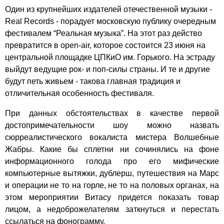
Один из крупнейших издателей отечественной музыки -
Real Records - порадует московскую публику очередным
фестивалем “Реальная музыка”. На этот раз действо
превратится в open-air, которое состоится 23 июня на
центральной площадке ЦПКиО им. Горького. На эстраду
выйдут ведущие рок- и поп-силы страны. И те и другие
будут петь живьем - такова главная традиция и
отличительная особенность фестиваля.
При данных обстоятельствах в качестве первой
достопримечательности шоу можно назвать
сюрреалистического вокалиста мистера Волшебные
Жабры. Какие бы сплетни ни сочинялись на фоне
информационного голода про его мифические
компьютерные вытяжки, дублерш, путешествия на Марс
и операции не то на горле, не то на половых органах, на
этом мероприятии Витасу придется показать товар
лицом, а недоброжелателям заткнуться и перестать
ссылаться на фонограмму.