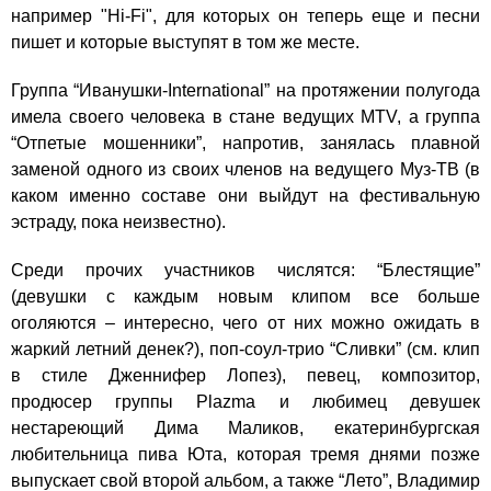
например "Hi-Fi", для которых он теперь еще и песни
пишет и которые выступят в том же месте.
Группа “Иванушки-International” на протяжении полугода
имела своего человека в стане ведущих MTV, а группа
“Отпетые мошенники”, напротив, занялась плавной
заменой одного из своих членов на ведущего Муз-ТВ (в
каком именно составе они выйдут на фестивальную
эстраду, пока неизвестно).
Среди прочих участников числятся: “Блестящие”
(девушки с каждым новым клипом все больше
оголяются – интересно, чего от них можно ожидать в
жаркий летний денек?), поп-соул-трио “Сливки” (см. клип
в стиле Дженнифер Лопез), певец, композитор,
продюсер группы Plazma и любимец девушек
нестареющий Дима Маликов, екатеринбургская
любительница пива Юта, которая тремя днями позже
выпускает свой второй альбом, а также “Лето”, Владимир