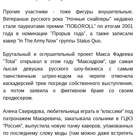
Прочие участники - тоже фигуры внушительные.
Ветеранши русского рока "Ночные снайперы" недавно
стали лауреатами премии "ПОБОRОLL" по итогам 2001
года в номинации "Прорыв года", а также записали
кавер "In The Army Now" группы Status Quo.
Брутальный и оглушительный проект Макса Фадеева
"Total" открывал в этом году “Максидром”, где самая
лысая девушка русского шоу-бизнеса с самым
таинственным штрих-кодом на черепе отмочила
каскадерский трюк посреди собственного выступления,
а потом заявила о фиктивном браке со своим
продюсером.
Алена Свиридова, любительница играть в “классики” под
патронажем Макаревича, закатывала сольники в ГЦКЗ
“Россия”, выпустила новую пачку каверов, упакованных
по последнему слову моды (там можно даже встретить