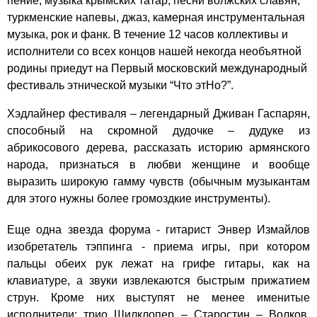
пение, музыка крымских татар, песни волжских славян,
туркменские напевы, джаз, камерная инструментальная
музыка, рок и фанк. В течение 12 часов коллективы и
исполнители со всех концов нашей некогда необъятной
родины приедут на Первый московский международный
фестиваль этнической музыки “Что этНо?”.
Хэдлайнер фестиваля – легендарный Дживан Гаспарян,
способный на скромной дудочке – дудуке из
абрикосового дерева, рассказать историю армянского
народа, признаться в любви женщине и вообще
выразить широкую гамму чувств (обычным музыкантам
для этого нужны более громоздкие инструменты).
Еще одна звезда форума - гитарист Энвер Измайлов
изобретатель тэппинга - приема игры, при котором
пальцы обеих рук лежат на грифе гитары, как на
клавиатуре, а звуки извлекаются быстрым прижатием
струн. Кроме них выступят не менее именитые
исполнители: трио Шилклопер – Старостин – Волков,