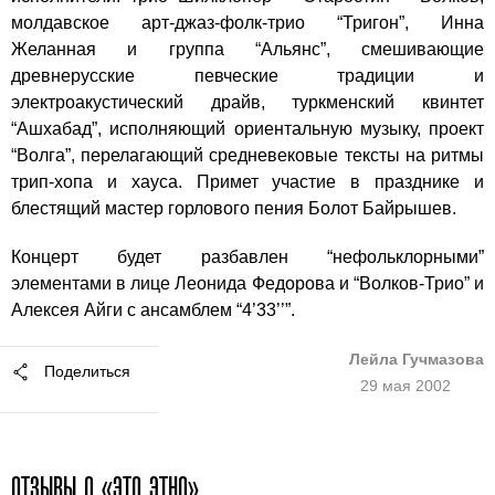
молдавское арт-джаз-фолк-трио “Тригон”, Инна
Желанная и группа “Альянс”, смешивающие
древнерусские певческие традиции и
электроакустический драйв, туркменский квинтет
“Ашхабад”, исполняющий ориентальную музыку, проект
“Волга”, перелагающий средневековые тексты на ритмы
трип-хопа и хауса. Примет участие в празднике и
блестящий мастер горлового пения Болот Байрышев.
Концерт будет разбавлен “нефольклорными”
элементами в лице Леонида Федорова и “Волков-Трио” и
Алексея Айги с ансамблем “4’33’’”.
Лейла Гучмазова
Поделиться
29 мая 2002
ОТЗЫВЫ О «ЭТО ЭТНО»