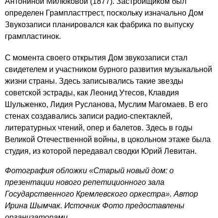
Антониной Милюковой (1877). Застройщиком был
определен Грампласттрест, поскольку изначально Дом
Звукозаписи планировался как фабрика по выпуску
грампластинок.
С момента своего открытия Дом звукозаписи стал
свидетелем и участником бурного развития музыкальной
жизни страны. Здесь записывались такие звезды
советской эстрады, как Леонид Утесов, Клавдия
Шульженко, Лидия Русланова, Муслим Магомаев. В его
стенах создавались записи радио-спектаклей,
литературных чтений, опер и балетов. Здесь в годы
Великой Отечественной войны, в цокольном этаже была
студия, из которой передавал сводки Юрий Левитан.
Фотография обложки «Старый новый дом: о
презентации нового репетиционного зала
Государственного Кремлевского оркестра». Автор
Ирина Шымчак. Источник Фото предоставлены
организаторами.