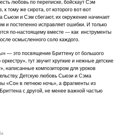
 есть любовь по переписке, бойскаут Сэм
 к тому же сирота, от которого вот-вот
а Сьюзи и Сэм сбегают, их окружение начинает
ом и постепенно исправляет ошибки. И только
аются по-настоящему вместе — как инструменты
осле осмысленного соло каждого.
ны» — это посвящение Бриттену от большого
 оркестру», тут звучит хрупкие и нежные детские
у», написанные композитором для уроков
тельству. Детскую любовь Сьюзи и Сэма
ры «Сон в летнюю ночь», а фрагменты из
риттена с другой, не менее важной частью
ба