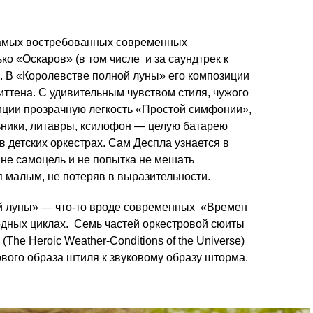
самых востребованных современных
ко «Оскаров» (в том числе и за саундтрек к
. В «Королевстве полной луны» его композиции
ттена. С удивительным чувством стиля, чужого
зиции прозрачную легкость «Простой симфонии»,
льники, литавры, ксилофон — целую батарею
 детских оркестрах. Сам Деспла узнается в
 не самоцель и не попытка не мешать
я малым, не потеряв в выразительности.
й луны» — что-то вроде современных «Времен
одных циклах. Семь частей оркестровой сюиты
he Heroic Weather-Conditions of the Universe)
ового образа штиля к звуковому образу шторма.