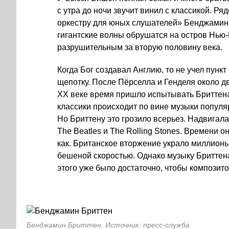
с утра до ночи звучит винил с классикой. Ря
оркестру для юных слушателей» Бенджамина
гигантские волны обрушатся на остров Нью-
разрушительным за вторую половину века.
Когда Бог создавал Англию, то не учел пунк
щепотку. После Пёрселла и Генделя около дв
ХХ веке время пришло испытывать Бриттена
классики происходит по вине музыки популя
Но Бриттену это грозило всерьез. Надвигала
The Beatles и The Rolling Stones. Времени о
как. Британское вторжение украло миллионы
бешеной скоростью. Однако музыку Бриттен
этого уже было достаточно, чтобы композито
Бенджамин Бриттен. Источник: пресс-служба