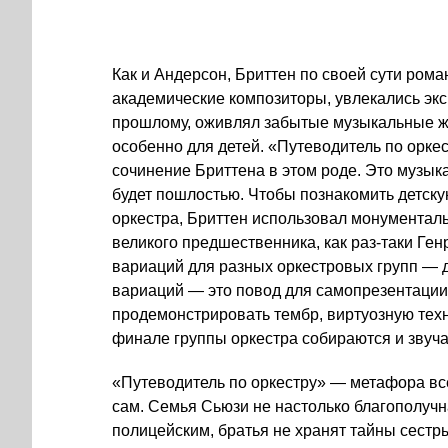
Как и Андерсон, Бриттен по своей сути рома
академические композиторы, увлекались эк
прошлому, оживлял забытые музыкальные жа
особенно для детей. «Путеводитель по орк
сочинение Бриттена в этом роде. Это музыка 
будет пошлостью. Чтобы познакомить детск
оркестра, Бриттен использовал монументаль
великого предшественника, как раз-таки Ген
вариаций для разных оркестровых групп — д
вариаций — это повод для самопрезентации
продемонстрировать тембр, виртуозную тех
финале группы оркестра собираются и звуча
«Путеводитель по оркестру» — метафора вс
сам. Семья Сьюзи не настолько благополучна
полицейским, братья не хранят тайны сестры