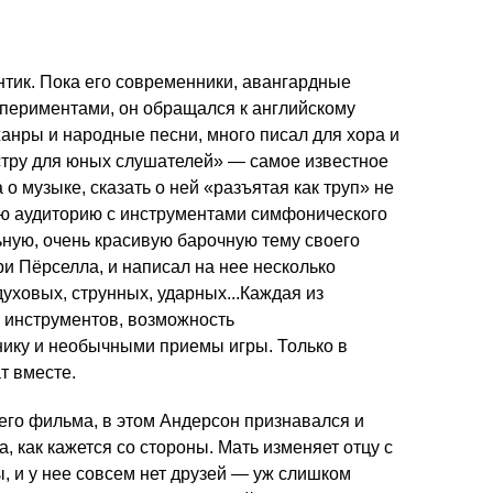
нтик. Пока его современники, авангардные
спериментами, он обращался к английскому
нры и народные песни, много писал для хора и
естру для юных слушателей» — самое известное
о музыке, сказать о ней «разъятая как труп» не
ую аудиторию с инструментами симфонического
ную, очень красивую барочную тему своего
ри Пёрселла, и написал на нее несколько
уховых, струнных, ударных...Каждая из
 инструментов, возможность
нику и необычными приемы игры. Только в
т вместе.
его фильма, в этом Андерсон признавался и
, как кажется со стороны. Мать изменяет отцу с
, и у нее совсем нет друзей — уж слишком