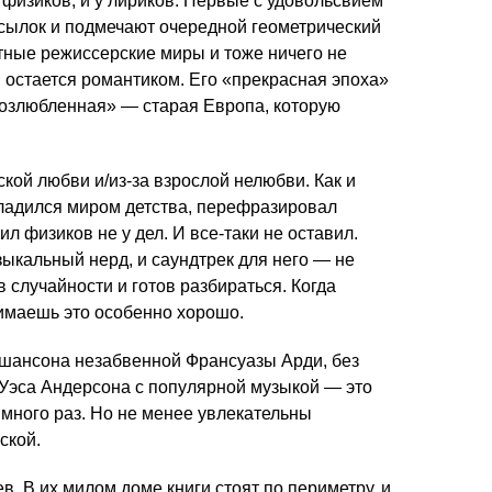
физиков, и у лириков. Первые с удовольсвием
тсылок и подмечают очередной геометрический
тные режиссерские миры и тоже ничего не
н остается романтиком. Его «прекрасная эпоха»
 возлюбленная» — старая Европа, которую
ской любви и/из-за взрослой нелюбви. Как и
сладился миром детства, перефразировал
л физиков не у дел. И все-таки не оставил.
ыкальный нерд, и саундтрек для него — не
 в случайности и готов разбираться. Когда
имаешь это особенно хорошо.
 шансона незабвенной Франсуазы Арди, без
 Уэса Андерсона с популярной музыкой — это
 много раз. Но не менее увлекательны
ской.
. В их милом доме книги стоят по периметру, и