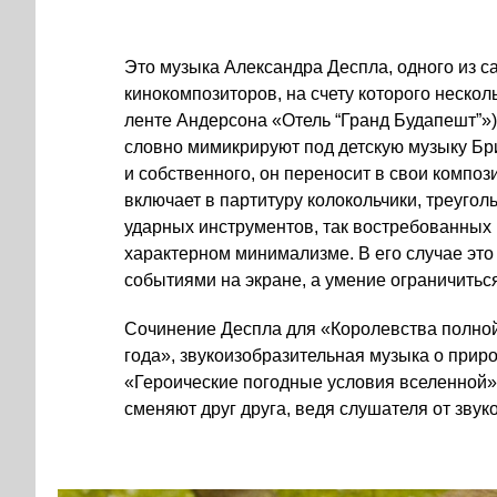
Это музыка Александра Деспла, одного из 
кинокомпозиторов, на счету которого несколь
ленте Андерсона «Отель “Гранд Будапешт”»)
словно мимикрируют под детскую музыку Бри
и собственного, он переносит в свои компо
включает в партитуру колокольчики, треуго
ударных инструментов, так востребованных в
характерном минимализме. В его случае это
событиями на экране, а умение ограничитьс
Сочинение Деспла для «Королевства полно
года», звукоизобразительная музыка о прир
«Героические погодные условия вселенной» (T
сменяют друг друга, ведя слушателя от звук