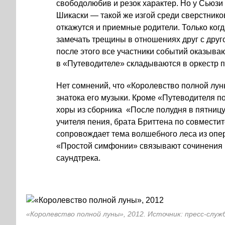
свободолюбив и резок характер. Но у Сьюзи
Шикаски — такой же изгой среди сверстников,
откажутся и приемные родители. Только когд
замечать трещины в отношениях друг с друг
после этого все участники событий оказыв
в «Путеводителе» складываются в оркестр п
Нет сомнений, что «Королевство полной лу
знатока его музыки. Кроме «Путеводителя по
хоры из сборника «После полудня в пятниц
учителя пения, брата Бриттена по совмести
сопровождает тема волшебного леса из опе
«Простой симфонии» связывают сочинения Б
саундтрека.
«Королевство полной луны», 2012. Источник: пресс-служ