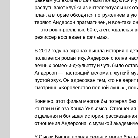
равным успехом его фильмы пользуются и у 
распутывают клубки из интеллектуальных о
план, а вторые обходятся погружением в ую
теряют. Андерсон прагматичен, и все-таки о
— это рок-н-ролльные 60-е, а его «далекая
режиссер воспевает в фильмах.
В 2012 году на экранах вышла история о дет
полагается романтику, Андерсон сполна на
вечных ромео-и-джульетту и чуть было остави
Андерсон — настоящий меломан, жуткий муз
пустой звук. Он адресован тем, кто не верит
смотришь «Королевство полной луны» , пон
Конечно, этот фильм многое бы потерял без
кантри и блюза Хэнка Уильямса. Отношения
отдельная и большая история, рассказанная
отношения Андерсона с музыкой академиче
У Сьюзи Бишоп полная семья и много братьев