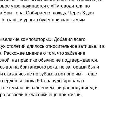
довое утро начинается с «Путеводителя по
 Бриттена. Собирается дождь. Через 3 дня
Пензанс, и ураган будет признан самым
т «великие композиторы». Добавил всего
ух столетий длилось относительное затишье, и в
. Расхожее мнение о том, что забвение
рной, на практике обычно не подтверждается.
сь волна британского рока, не за горами были
ни оказались не по зубам, а вот оно им — еще
 сердец, и эпоха 60-х запульсировала с
а не смыло ни забвением, ни равнодушием, и
ра возвели в классики еще при жизни.