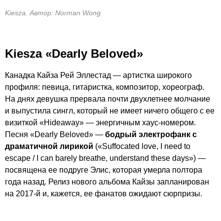
Kiesza. Автор: Norman Wong
Kiesza «Dearly Beloved»
Канадка Кайза Рей Эллестад — артистка широкого
профиля: певица, гитаристка, композитор, хореограф.
На днях девушка прервала почти двухлетнее молчание
и выпустила сингл, который не имеет ничего общего с ее
визиткой «Hideaway» — энергичным хаус-номером.
Песня «Dearly Beloved» —
бодрый электрофанк с
драматичной лирикой
(«Suffocated love, I need to
escape / I can barely breathe, understand these days») —
посвящена ее подруге Элис, которая умерла полтора
года назад. Релиз нового альбома Кайзы запланирован
на 2017-й и, кажется, ее фанатов ожидают сюрпризы.