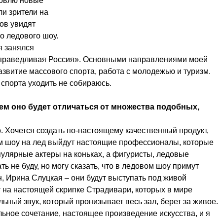
товлю новые
ли зрители на
ов увидят
о ледового шоу.
я занялся
Справедливая Россия». Основными направлениями моей
азвитие массового спорта, работа с молодежью и туризм.
о спорта уходить не собираюсь.
ем оно будет отличаться от множества подобных,
. Хочется создать по-настоящему качественный продукт,
м шоу на лед выйдут настоящие профессионалы, которые
пулярные актеры на коньках, а фигуристы, ледовые
 не буду, но могу сказать, что в ледовом шоу примут
, Ирина Слуцкая – они будут выступать под живой
 на настоящей скрипке Страдивари, которых в мире
льный звук, который пронизывает весь зал, берет за живое.
ьное сочетание, настоящее произведение искусства, и я