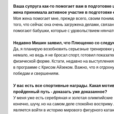
Ваша супруга как-то помогает вам в подготовке
жена принимала активное участие в подготовке 
Моя жена помогает мне, прежде всего, своим поним
того, что сейчас она очень загружена делами, связа
помогают бабушки, которые с удовольствием нянчатс
Недавно Мишин заявил, что Плющенко со следу
Да, я планирую возобновить серьезные тренировки 
немало, но ведь я не бросал спорт, готовил показат
физической форме. Кстати, недавно на выступления
в программе с Крисом Айзеком. Важно, что я отдохн
победам и свершениям.
У вас есть все спортивные награды. Какая моти
пройденный путь - доказать уже доказанное?
У меня уже есть серебряная и золотая олимпийские 
конечно, шучу, но на самом деле спокойно восприму 
является войти в историю мирового фигурного катан