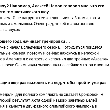
 шоу? Например, Алексей Немов говорил мне, что его
его гимнастического шоу.
анием. Я не нагружаю ее «ледовыми» заботами, хватит
нными с малышом. Очень рад, что ей в этом активно
я с внуком.
ющего года начинает тренировки …
уже с начала следующего сезона. Потрудиться придется
ельные номера, поэтому и сейчас нахожусь в неплохой
х в Америке я с легкостью исполнил два тройных «Акселя»
ул после Олимпиады эмоционально, сейчас я готов к новым
вация еще раз выходить на лед, чтобы пройти уже раз
медали, для полного комплекта не хватает бронзовой. Я,
любой результат. Хотя одной из моих заветных целей
ия в качестве двукратного олимпийского чемпиона в