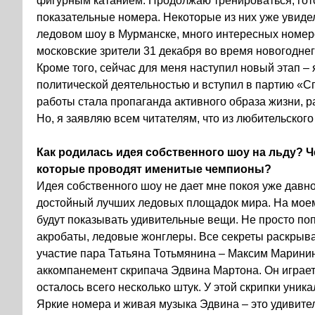
фигурным катанием. Продолжаю тренироваться, го
показательные номера. Некоторые из них уже увиде
ледовом шоу в Мурманске, много интересных номер
московские зрители 31 декабря во время новогоднег
Кроме того, сейчас для меня наступил новый этап – 
политической деятельностью и вступил в партию «
работы стала пропаганда активного образа жизни, р
Но, я заявляю всем читателям, что из любительског
Как родилась идея собственного шоу на льду? Ч
которые проводят именитые чемпионы?
Идея собственного шоу не дает мне покоя уже давно
достойный лучших ледовых площадок мира. На мое
будут показывать удивительные вещи. Не просто по
акробаты, ледовые жонглеры. Все секреты раскрывать
участие пара Татьяна Тотьмянина – Максим Маринин
аккомпанемент скрипача Эдвина Мартона. Он играет
осталось всего несколько штук. У этой скрипки уника
Яркие номера и живая музыка Эдвина – это удивител