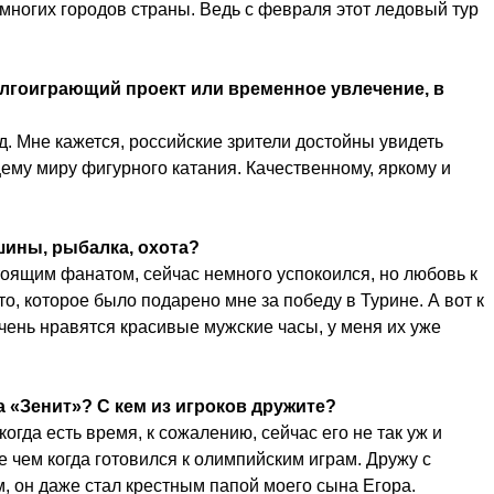
 многих городов страны. Ведь с февраля этот ледовый тур
олгоиграющий проект или временное увлечение, в
д. Мне кажется, российские зрители достойны увидеть
щему миру фигурного катания. Качественному, яркому и
шины, рыбалка, охота?
оящим фанатом, сейчас немного успокоился, но любовь к
, которое было подарено мне за победу в Турине. А вот к
чень нравятся красивые мужские часы, у меня их уже
а «Зенит»? С кем из игроков дружите?
когда есть время, к сожалению, сейчас его не так уж и
 чем когда готовился к олимпийским играм. Дружу с
 он даже стал крестным папой моего сына Егора.