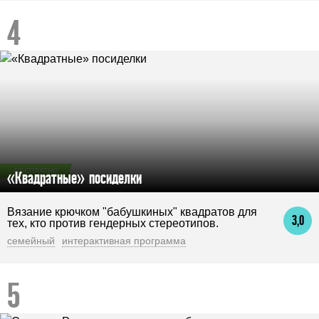
БЕСПЛАТНО
«Квадратные» посиделки
Вязание крючком "бабушкиных" квадратов для
3,0
тех, кто против гендерных стереотипов.
семейный
интерактивная программа