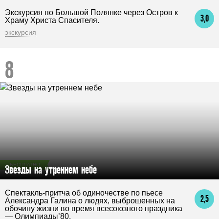
Экскурсия по Большой Полянке через Остров к
3,0
Храму Христа Спасителя.
экскурсия
БЕСПЛАТНО
Звезды на утреннем небе
Спектакль-притча об одиночестве по пьесе
2,5
Александра Галина о людях, выброшенных на
обочину жизни во время всесоюзного праздника
— Олимпиады’80.