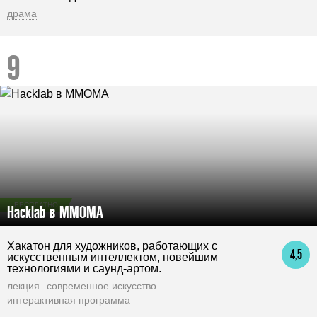
драма
БЕСПЛАТНО
Hacklab в ММОМА
Хакатон для художников, работающих с
4,5
искусственным интеллектом, новейшим
технологиями и саунд-артом.
лекция
современное искусство
интерактивная программа