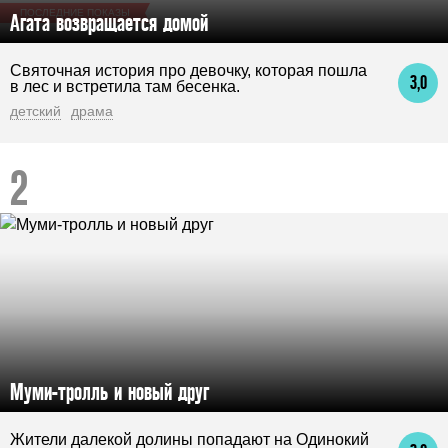
ПОСЛЕДНИЕ ПОКАЗЫ
Агата возвращается домой
Святочная история про девочку, которая пошла
3,0
в лес и встретила там бесенка.
детский
драма
Муми-тролль и новый друг
Жители далекой долины попадают на Одинокий