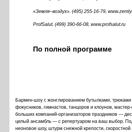
«Земля–воздух»
.
(495) 255-16-79
, www.
zemly
ProfSalut.
(499) 390-66-08
, www.profsalut.ru
По полной программе
Бармен-шоу
с жонглированием бутылками, трюками и
фокусников, гимнастов, танцоров и клоунов,
мастер-
больших
компаний-организаторов
праздников — дес
целый ансамбль — с репертуаром на ваш выбор. Под
неоновое шоу, штурм снежной крепости, скоростной с