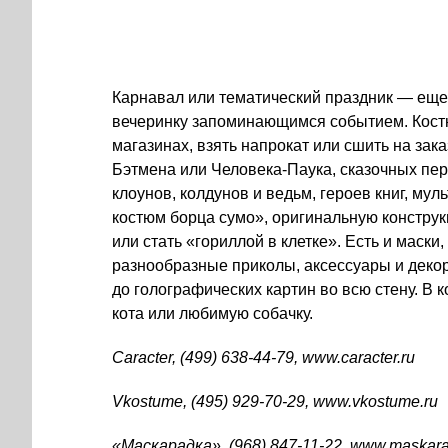
Карнавал или тематический праздник — еще
вечеринку запоминающимся событием. Кост
магазинах, взять напрокат или сшить на за
Бэтмена или
Человека-Паука
, сказочных пе
клоунов, колдунов и ведьм, героев книг, му
костюм борца сумо», оригинальную констру
или стать «гориллой в клетке». Есть и маски
разнообразные приколы, аксессуары и декор
до голографических картин во всю стену. В
кота или любимую собачку.
Caracter,
(499) 638-44-79
, www.caracter.ru
Vkostume,
(495) 929-70-29
, www.vkostume.ru
«Маскарадка»,
(968) 847-11-22
, www.maskara