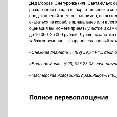
Дед Мороз и Снегурочка (или
Санта-Клаус
с 
развлечений на ваш выбор, от песенок и хо
представлений-квестов
: например, не выход
оказаться на корабле пришельцев или в лог
сценария вы можете принять участие и сами
до 10 000–25 000 рублей. Лучше позаботить
заблаговременно: за заранее сделанный зака
«Снежная планета»,
(499) 391-44-41
,
dedmo
«Ваш праздник», (
929) 577-23-08
,
vash-prazd
«Мастерская новогодних праздников»,
(495
Полное перевоплощение