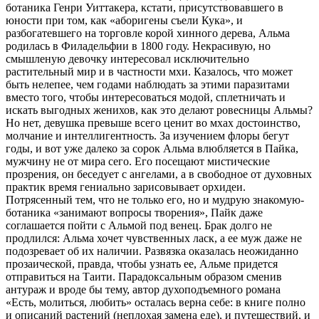
ботаника Генри Уиттакера, кстати, присутствовавшего в
юности при том, как «аборигены съели Кука», и
разбогатевшего на торговле корой хинного дерева, Альма
родилась в Филадельфии в 1800 году. Некрасивую, но
смышленую девочку интересовал исключительно
растительный мир и в частности мхи. Казалось, что может
быть нелепее, чем годами наблюдать за этими паразитами
вместо того, чтобы интересоваться модой, сплетничать и
искать выгодных женихов, как это делают ровесницы Альмы?
Но нет, девушка превыше всего ценит во мхах достоинство,
молчание и интеллигентность. За изучением флоры бегут
годы, и вот уже далеко за сорок Альма влюбляется в Пайка,
мужчину не от мира сего. Его посещают мистические
прозрения, он беседует с ангелами, а в свободное от духовных
практик время гениально зарисовывает орхидеи.
Потрясенный тем, что не только его, но и мудрую знакомую-
ботаника «занимают вопросы творения», Пайк даже
соглашается пойти с Альмой под венец. Брак долго не
продлился: Альма хочет чувственных ласк, а ее муж даже не
подозревает об их наличии. Развязка оказалась неожиданно
прозаической, правда, чтобы узнать ее, Альме придется
отправиться на Таити. Парадоксальным образом сменив
антураж и вроде бы тему, автор духоподъемного романа
«Есть, молиться, любить» осталась верна себе: в книге полно
и описаний растений (неплохая замена еде), и путешествий, и