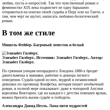
любви, пусть и непростой. Так что чувственный роман о
феминистке XIX века подвигнет не одну барышню
отправиться на поиски своей судьбы в Перу или на Таити, а
там, чем черт не шутит, написать любовно-бологический
роман.
В том же стиле
Мишель Фейбер. Багровый лепесток и белый
Элизабет Гилберт.. Источник: Элизабет Гилберт.. Автор:
Элизабет Гилберт.
По грязным улицам непарадного Лондона 1880-х бродят
джентльмены и маньяки, рабочие и девицы легкого
поведения. Судьба одной из них, мудрой и независимой
девушки по прозвищу Конфетка, которая пишет необычный
роман, в полной мере показывает: даже в чопорной Англии
королевы Виктории, где на каждого с детства повешен ярлык,
можно бросить вызов судьбе и победить.
Александра Давид-Неэль. Лама пяти мудростей