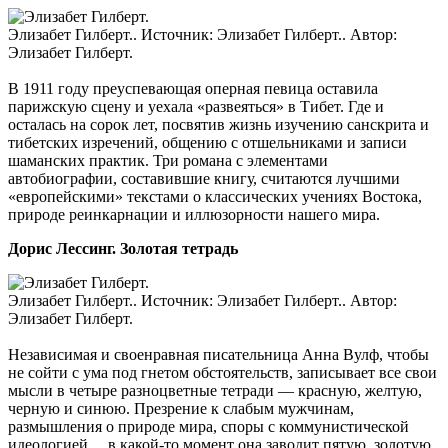
Элизабет Гилберт.. Источник: Элизабет Гилберт.. Автор:
Элизабет Гилберт.
В 1911 году преуспевающая оперная певица оставила
парижскую сцену и уехала «развеяться» в Тибет. Где и
осталась на сорок лет, посвятив жизнь изучению санскрита и
тибетских изречений, общению с отшельниками и записи
шаманских практик. Три романа с элементами
автобиографии, составившие книгу, считаются лучшими
«европейскими» текстами о классических учениях Востока,
природе реинкарнации и иллюзорности нашего мира.
Дорис Лессинг. Золотая тетрадь
Элизабет Гилберт.. Источник: Элизабет Гилберт.. Автор:
Элизабет Гилберт.
Независимая и своенравная писательница Анна Вулф, чтобы
не сойти с ума под гнетом обстоятельств, записывает все свои
мысли в четыре разноцветные тетради — красную, желтую,
черную и синюю. Презрение к слабым мужчинам,
размышления о природе мира, споры с коммунистической
идеологией… в какой-то момент она заводит пятую, золотую,