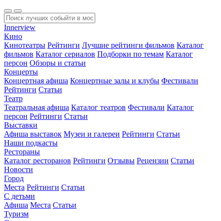
Innerview
Кино
Кинотеатры
Рейтинги
Лучшие рейтинги фильмов
Каталог
фильмов
Каталог сериалов
Подборки по темам
Каталог
персон
Обзоры и статьи
Концерты
Концертная афиша
Концертные залы и клубы
Фестивали
Рейтинги
Статьи
Театр
Театральная афиша
Каталог театров
Фестивали
Каталог
персон
Рейтинги
Статьи
Выставки
Афиша выставок
Музеи и галереи
Рейтинги
Статьи
Наши подкасты
Рестораны
Каталог ресторанов
Рейтинги
Отзывы
Рецензии
Статьи
Новости
Город
Места
Рейтинги
Статьи
С детьми
Афиша
Места
Статьи
Туризм