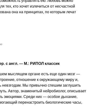
озможность управлять ею: любовь можно
ля тех, кто хочет излечиться от несчастной
ована она на принципах, по которым лечат
ве
р. с англ. — М.: РИПОЛ классик
ашем мыслящем органе есть еще один мозг —
строение, отношение к окружающему миру и,
ть невзгодам. Мы привычно спешим заглушить
путь. Автор, знаменитый нейробиолог, описывает
ть эмоциями. Среди них — особое дыхание,
могающий перенастроить биологические часы,