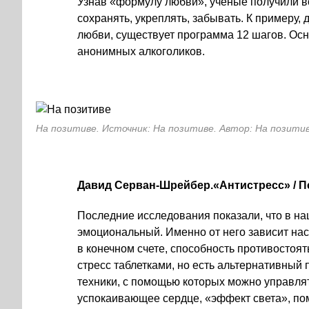
Узнав «формулу любви», ученые получили в
сохранять, укреплять, забывать. К примеру, д
любви, существует программа 12 шагов. Осн
анонимных алкоголиков.
На позитиве. Источник: На позитиве. Автор: На позити
Давид Серван-Шрейбер.«Антистресс» / Пе
Последние исследования показали, что в н
эмоциональный. Именно от него зависит на
в конечном счете, способность противостоя
стресс таблетками, но есть альтернативный 
техники, с помощью которых можно управля
успокаивающее сердце, «эффект света», по