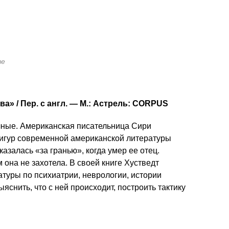
ве
а» / Пер. с англ. — М.: Астрель: CORPUS
чные. Американская писательница Сири
фигур современной американской литературы
азалась «за гранью», когда умер ее отец.
она не захотела. В своей книге Хустведт
ратуры по психиатрии, неврологии, истории
снить, что с ней происходит, построить тактику