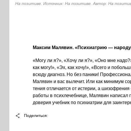
На позитиве. Источник: На позитиве. Автор: На позити
Максим Малявин. «Психиатрию — н­ароду!
«Могу ли я?», «Хочу ли я?», «Оно мне надо?
как могу!», «Эх, как хочу!», «Всего и побол
всюду диагноз. Но без паники! Профессион
Малявин и вас вылечит. Или как минимум сор
тения отличается от истерии, а шизофрения
работы в психлечебнице, Малявин написал 
доверия учебник по психиатрии для заинте
Поделиться