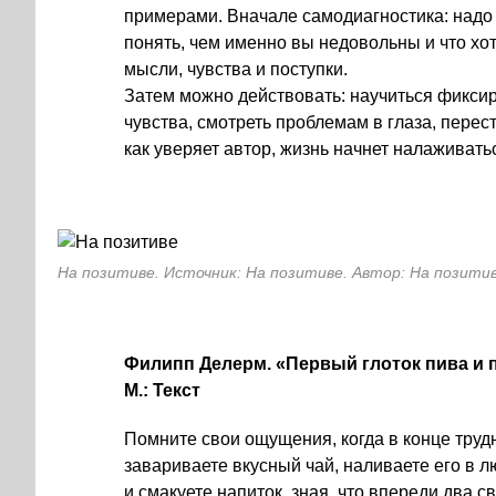
примерами. Вначале самодиагностика: надо
понять, чем именно вы недовольны и что хот
мысли, чувства и поступки.
Затем можно действовать: научиться фикси
чувства, смотреть проблемам в глаза, перес
как уверяет автор, жизнь начнет налаживать
На позитиве. Источник: На позитиве. Автор: На позити
Филипп Делерм. «Первый глоток пива и п
М.: Текст
Помните свои ощущения, когда в конце труд
завариваете вкусный чай, наливаете его в 
и смакуете напиток, зная, что впереди два с