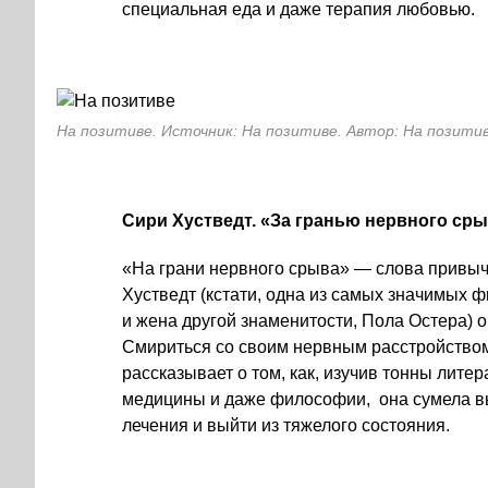
специальная еда и даже терапия любовью.
На позитиве. Источник: На позитиве. Автор: На позити
Сири Хустведт. «За гранью нервного срыв
«На грани нервного срыва» — слова привы
Хустведт (кстати, одна из самых значимых 
и жена другой знаменитости, Пола Остера) ок
Смириться со своим нервным расстройством 
рассказывает о том, как, изучив тонны лите
медицины и даже философии, она сумела выя
лечения и выйти из тяжелого состояния.