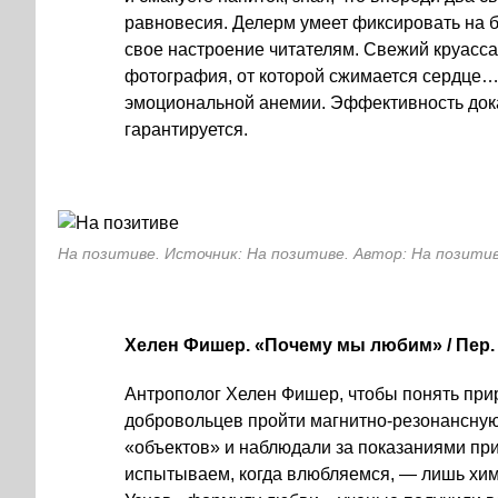
равновесия. Делерм умеет фиксировать на 
свое настроение читателям. Свежий круасса
фотография, от которой сжимается сердце…
эмоциональной анемии. Эффективность док
гарантируется.
На позитиве. Источник: На позитиве. Автор: На позити
Хелен Фишер. «Поче­му мы любим» / Пер.
Антрополог Хелен Фишер, чтобы понять при
добровольцев пройти магнитно-резонансну
«объектов» и наблюдали за показаниями пр
испытываем, когда влюбляемся, — лишь хим