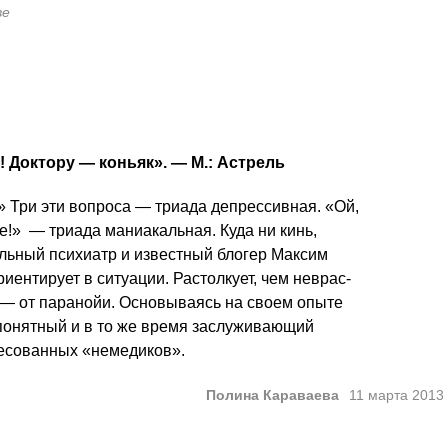
ве
 Доктору — коньяк». — М.: Астрель
» Три эти воп­роса — триада депрессивная. «Ой,
ьше!» — триада маниакальная. Куда ни кинь,
альный психиатр и известный блогер Максим
иентирует в ситуации. Растолкует, чем неврас­
 — от паранойи. Основываясь на своем опыте
понятный и в то же время заслуживающий
ресованных «немедиков».
Полина Караваева
11 марта 2013