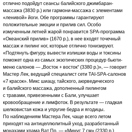
отлично подойдут сеансы балийского джимбаран-
массажа (3830 р.) или гармони-массажа с элементами
«ленивой» йоги. Обе программы гарантируют
положительные эмоции и прилив сил. Особо
измученным летней жарой понравится SPA-программа
«Океанский прилив» (1670 р.), в нее входят точечный
массаж и пилинг ног, которые отлично тонизируют.
«Подтянуть фигуру, вывести излишки воды и токсины
поможет одна из самых экзотических процедур бьюти-
меню салонов — „Восток + восток“ (3380 р.)», — говорит
Мастер Лек, ведущий специалист сети TAI-SPA-салонов
«7 красок». Микс шиацу, тайского, аюрведического
и балийского массажа, дополненный пилингом
с травами, привезенными с Бали, улучшает
кровообращение и лимфоток. В результате — гладкая
шелковистая кожа и упругие бедра и ягодицы.
По наблюдениям Мастера Лек, чаще всего летом
приходят на антицеллюлитный уход, разработанный
монахами храма Ват По, — «Минус 7 см» (2330 р.)