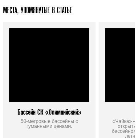
МЕСТА, УПОМЯНУТЫЕ В СТАТЬЕ
Бассейн СК «Олимпийский»
50-метровые бассейны с
«Чайка» —
гуманными ценами.
открыты
бассейном 
летне