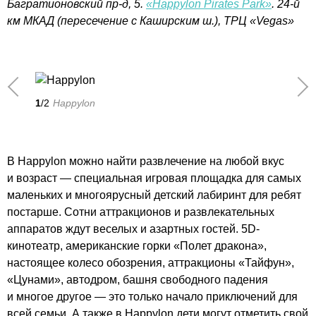
Багратионовский пр-д, 5.
«Happylon Pirates Park»
. 24-й
км МКАД (пересечение с Каширским ш.), ТРЦ «Vegas»
1
/2
Happylon
В Happylon можно найти развлечение на любой вкус
и возраст — специальная игровая площадка для самых
маленьких и многоярусный детский лабиринт для ребят
постарше. Сотни аттракционов и развлекательных
аппаратов ждут веселых и азартных гостей. 5D-
кинотеатр, американские горки «Полет дракона»,
настоящее колесо обозрения, аттракционы «Тайфун»,
«Цунами», автодром, башня свободного падения
и многое другое — это только начало приключений для
всей семьи. А также в Happylon дети могут отметить свой