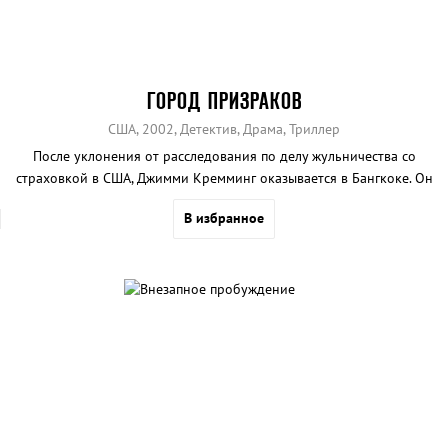
ГОРОД ПРИЗРАКОВ
США, 2002, Детектив, Драма, Триллер
После уклонения от расследования по делу жульничества со
страховкой в США, Джимми Кремминг оказывается в Бангкоке. Он
узнает, что его партнер был замечен в Камбодже, после чего он
В избранное
решает отправиться на его поиски.