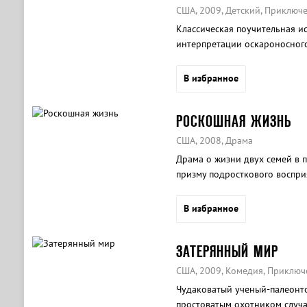
США, 2009, Детский, Приключ
Классическая поучительная и
интерпретации оскароносного
В избранное
РОСКОШНАЯ ЖИЗНЬ
США, 2008, Драма
Драма о жизни двух семей в 
призму подросткового воспри
В избранное
ЗАТЕРЯННЫЙ МИР
США, 2009, Комедия, Приключ
Чудаковатый ученый-палеонто
простоватым охотником случа