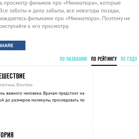
ь просмотр фильмов про «Миниатюра», которые
Все заботы и дела забыты, все невзгоды позади,
лаждаетесь фильмами про «Миниатюра». Поэтому не
риступайте к его просмотру.
SHARE
ПО НАЗВАНИЮ
ПО РЕЙТИНГУ
ПО ГОДУ
ЕШЕСТВИЕ
тастика, Фэнтези
нь важного человека. Врачам предстоит на
й до размеров молекулы, проследовать по
и с помощью лазера удалить тромб.
ТОРИЯ