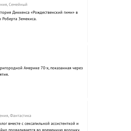
ения, Семейный
стория Диккенса «Рождественский гимн» в
 Роберта Земекиса.
пригородной Америке 70-х, показанная через
ятия.
ения, Фантастика
лог вместе с сексапильной ассистенткой и
йно проваливается во временную воронку.