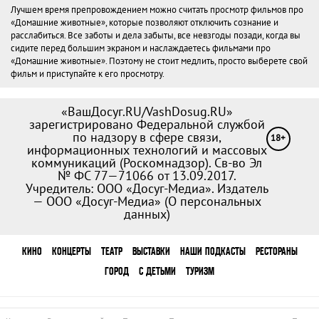
Лучшем время препровождением можно считать просмотр фильмов про
«Домашние животные», которые позволяют отключить сознание и
расслабиться. Все заботы и дела забыты, все невзгоды позади, когда вы
сидите перед большим экраном и наслаждаетесь фильмами про
«Домашние животные». Поэтому не стоит медлить, просто выберете свой
фильм и приступайте к его просмотру.
«ВашДосуг.RU/VashDosug.RU»
зарегистрировано Федеральной службой
по надзору в сфере связи,
18+
информационных технологий и массовых
коммуникаций (Роскомнадзор). Св-во Эл
№ ФС 77—71066 от 13.09.2017.
Учредитель: ООО «Досуг-Медиа». Издатель
— ООО «Досуг-Медиа» (
О персональных
данных
)
КИНО
КОНЦЕРТЫ
ТЕАТР
ВЫСТАВКИ
НАШИ ПОДКАСТЫ
РЕСТОРАНЫ
ГОРОД
С ДЕТЬМИ
ТУРИЗМ