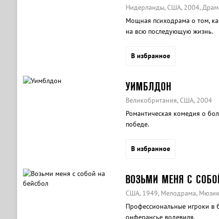
Нидерланды, США, 2004, Драм
Мощная психодрама о том, ка
на всю последующую жизнь.
В избранное
УИМБЛДОН
Великобритания, США, 2004
Романтическая комедия о бол
победе.
В избранное
ВОЗЬМИ МЕНЯ С СОБО
США, 1949, Мелодрама, Мюзи
Профессиональные игроки в б
онферансье водевиля.