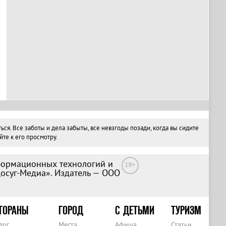
. Все заботы и дела забыты, все невзгоды позади, когда вы сидите
те к его просмотру.
формационных технологий и
18+
Досуг-Медиа». Издатель — ООО
ТОРАНЫ
ГОРОД
С ДЕТЬМИ
ТУРИЗМ
лог
Места
Афиша
Статьи