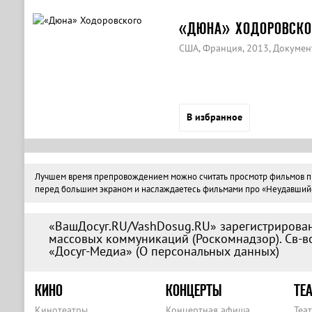
«ДЮНА» ХОДОРОВСКО
США, Франция, 2013, Докуме
В избранное
Лучшем время препровождением можно считать просмотр фильмов про 
перед большим экраном и наслаждаетесь фильмами про «Неудавшийся 
«ВашДосуг.RU/VashDosug.RU» зарегистрирован
массовых коммуникаций (Роскомнадзор). Св-во
«Досуг-Медиа» (
О персональных данных
)
КИНО
КОНЦЕРТЫ
ТЕА
Кинотеатры
Концертная афиша
Теа