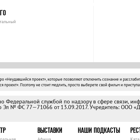
ГО
нтальный
«Неудавшийся проект», которые позволяют отключить сознание и расслабиться
проект». Поэтому не стоит медлить, просто выберете свой фильм и приступай
о Федеральной службой по надзору в сфере связи, ин
 Эл № ФС 77—71066 от 13.09.2017. Учредитель: ООО «
ТР
ВЫСТАВКИ
НАШИ ПОДКАСТЫ
РЕС
тральная
Афиша
Ката