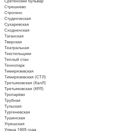
Сретенский бульвар
Стрешнево
Строгино
Студенческая
Сухаревская
Сходненская
Таганская
Тверская
Театральная
Текстильщики
Теплый стан
Технопарк
Тимирязевская
Тимирязевская (СТЛ)
Третьяковская (КалЛ)
Третьяковская (КРЛ)
Тропарёво
Трубная
Тульская
Тургеневская
Тушинская
Угрешская
Улица 1905 года