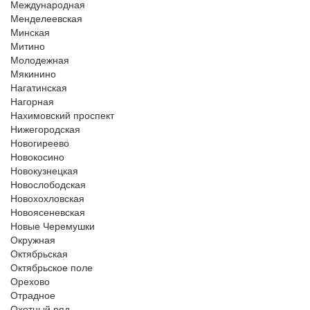
Международная
Менделеевская
Минская
Митино
Молодежная
Мякинино
Нагатинская
Нагорная
Нахимовский проспект
Нижегородская
Новогиреево
Новокосино
Новокузнецкая
Новослободская
Новохохловская
Новоясеневская
Новые Черемушки
Окружная
Октябрьская
Октябрьское поле
Орехово
Отрадное
Охотный ряд