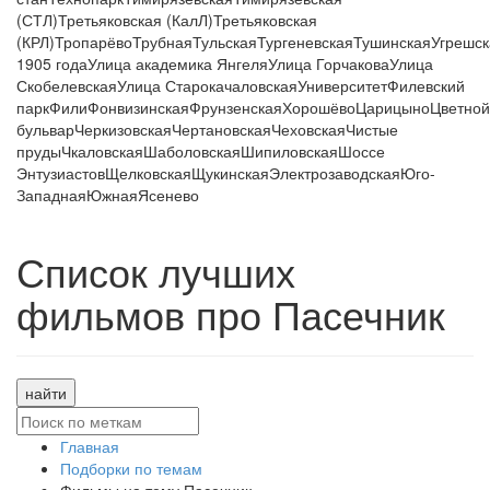
(СТЛ)
Третьяковская (КалЛ)
Третьяковская
(КРЛ)
Тропарёво
Трубная
Тульская
Тургеневская
Тушинская
Угрешск
1905 года
Улица академика Янгеля
Улица Горчакова
Улица
Скобелевская
Улица Старокачаловская
Университет
Филевский
парк
Фили
Фонвизинская
Фрунзенская
Хорошёво
Царицыно
Цветной
бульвар
Черкизовская
Чертановская
Чеховская
Чистые
пруды
Чкаловская
Шаболовская
Шипиловская
Шоссе
Энтузиастов
Щелковская
Щукинская
Электрозаводская
Юго-
Западная
Южная
Ясенево
Список лучших
фильмов про Пасечник
найти
Главная
Подборки по темам
Фильмы на тему Пасечник