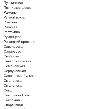
Пушкинская
Пятницкое шоссе
Раменки
Речной вокзал
Рижская
Римская
Ростокино
Румянцево
Рязанский проспект
Савеловская
Саларьево
Свиблово
Севастопольская
Семеновская
Серпуховская
Славянский бульвар
Смоленская
Смоленская
Сокол
Соколиная Гора
Сокольники
Спортивная