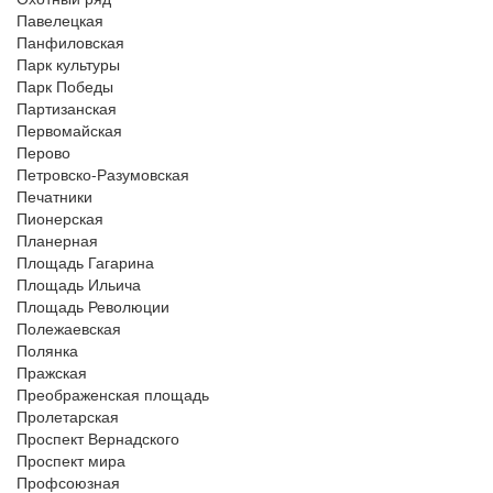
Павелецкая
Панфиловская
Парк культуры
Парк Победы
Партизанская
Первомайская
Перово
Петровско-Разумовская
Печатники
Пионерская
Планерная
Площадь Гагарина
Площадь Ильича
Площадь Революции
Полежаевская
Полянка
Пражская
Преображенская площадь
Пролетарская
Проспект Вернадского
Проспект мира
Профсоюзная