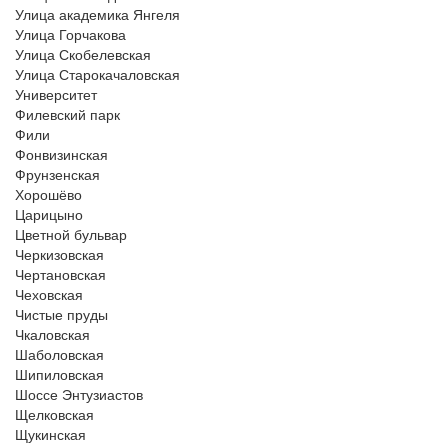
Улица академика Янгеля
Улица Горчакова
Улица Скобелевская
Улица Старокачаловская
Университет
Филевский парк
Фили
Фонвизинская
Фрунзенская
Хорошёво
Царицыно
Цветной бульвар
Черкизовская
Чертановская
Чеховская
Чистые пруды
Чкаловская
Шаболовская
Шипиловская
Шоссе Энтузиастов
Щелковская
Щукинская