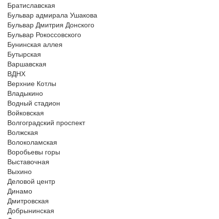
Братиславская
Бульвар адмирала Ушакова
Бульвар Дмитрия Донского
Бульвар Рокоссовского
Бунинская аллея
Бутырская
Варшавская
ВДНХ
Верхние Котлы
Владыкино
Водный стадион
Войковская
Волгоградский проспект
Волжская
Волоколамская
Воробьевы горы
Выставочная
Выхино
Деловой центр
Динамо
Дмитровская
Добрынинская