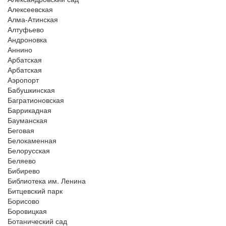
Алексеевская
Алма-Атинская
Алтуфьево
Андроновка
Аннино
Арбатская
Арбатская
Аэропорт
Бабушкинская
Багратионовская
Баррикадная
Бауманская
Беговая
Белокаменная
Белорусская
Беляево
Бибирево
Библиотека им. Ленина
Битцевский парк
Борисово
Боровицкая
Ботанический сад