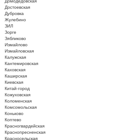
Домодедовская
Достоевская
Дубровка
Жулебино
ЗИЛ
Зорге
Зябликово
Измайлово
Измайловская
Калужская
Кантемировская
Каховская
Каширская
Киевская
Китай-город
Кожуховская
Коломенская
Комсомольская
Коньково
Коптево
Красногвардейская
Краснопресненская
Красносельская