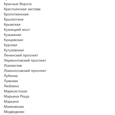
Красные Ворота
Крестьянская застава
Кропоткинская
Крылатское
Крымская
Кузнецкий мост
Кузьминки
Кунцевская
Курская
Кутузовская
Ленинский проспект
Лермонтовский проспект
Локомотив
Ломоносовский проспект
Лубянка
Лужники
Люблино
Марксистская
Марьина Роща
Марьино
Маяковская
Медведково