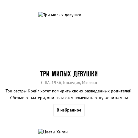
ТРИ МИЛЫХ ДЕВУШКИ
США, 1936, Комедия, Мюзикл
Три сестры Крейг хотят помирить своих разведенных родителей.
Сбежав от матери, они пытаются помешать отцу жениться на
брачной аферистке Донне Лайонс. Их план не срабатывает, но
В избранное
они приобретают неожиданного союзника, который спасает
положение.