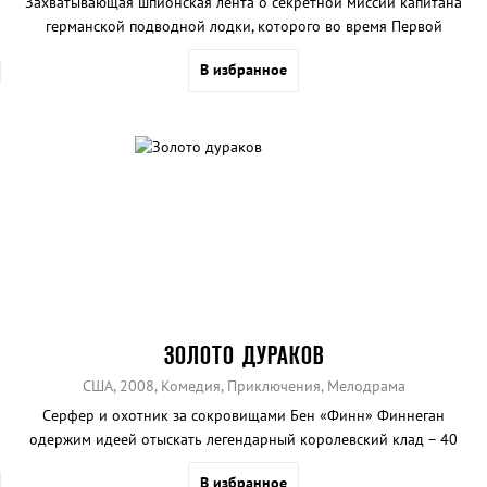
Захватывающая шпионская лента о секретной миссии капитана
германской подводной лодки, которого во время Первой
мировой войны отправили на Север Шотландии.
В избранное
ЗОЛОТО ДУРАКОВ
США, 2008, Комедия, Приключения, Мелодрама
Серфер и охотник за сокровищами Бен «Финн» Финнеган
одержим идеей отыскать легендарный королевский клад – 40
сундуков, затонувших в море в 1917 году.
В избранное