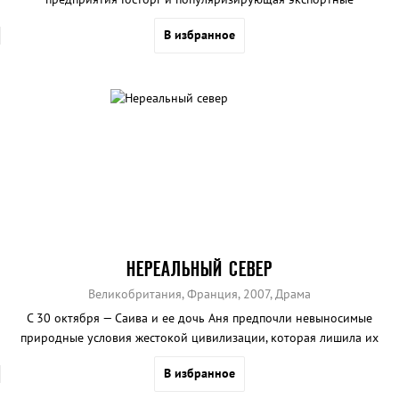
возможности Советского Союза.
В избранное
НЕРЕАЛЬНЫЙ СЕВЕР
Великобритания, Франция, 2007, Драма
С 30 октября — Саива и ее дочь Аня предпочли невыносимые
природные условия жестокой цивилизации, которая лишила их
родных и друзей. Они живут вдвоем на недосягаемом севере, где,
В избранное
казалось бы, они могут чувствовать себя в безопасности. Все так и
получается, но лишь до тех пор, пока среди женщин не появляется