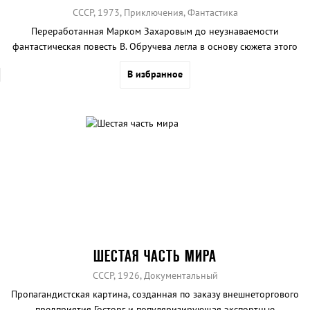
СССР, 1973, Приключения, Фантастика
Переработанная Марком Захаровым до неузнаваемости
фантастическая повесть В. Обручева легла в основу сюжета этого
захватывающего и любимого многими с детства фильма. Олег
В избранное
Даль, поющий голосом Анофриева, заснеженные равнины и
первобытные племена не оставят равнодушным даже самого
искушенного зрителя.
ШЕСТАЯ ЧАСТЬ МИРА
СССР, 1926, Документальный
Пропагандистская картина, созданная по заказу внешнеторгового
предприятия Госторг и популяризирующая экспортные