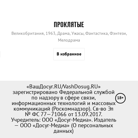
ПРОКЛЯТЫЕ
Великобритания, 1963, Драма, Ужасы, Фантастика, Фэнтези,
Мелодрама
В избранное
«ВашДосуг.RU/VashDosug.RU»
зарегистрировано Федеральной службой
по надзору в сфере связи,
18+
информационных технологий и массовых
коммуникаций (Роскомнадзор). Св-во Эл
№ ФС 77—71066 от 13.09.2017.
Учредитель: ООО «Досуг-Медиа». Издатель
— ООО «Досуг-Медиа» (
О персональных
данных
)