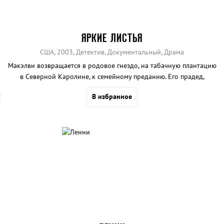
ЯРКИЕ ЛИСТЬЯ
США, 2003, Детектив, Документальный, Драма
Макэлви возвращается в родовое гнездо, на табачную плантацию
в Северной Каролине, к семейному преданию. Его прадед,
который нашел формулу табака для Bull Durham, мог бы стать
В избранное
очень богатым, если бы Джеймс Дьюк не украл у него эту
формулу.