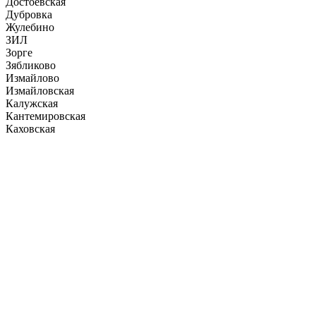
Достоевская
Дубровка
Жулебино
ЗИЛ
Зорге
Зябликово
Измайлово
Измайловская
Калужская
Кантемировская
Каховская
Каширская
Киевская
Китай-город
Кожуховская
Коломенская
Комсомольская
Коньково
Коптево
Красногвардейская
Краснопресненская
Красносельская
Красные Ворота
Крестьянская застава
Кропоткинская