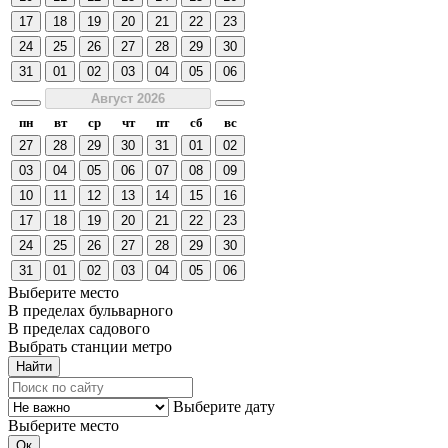
17
18
19
20
21
22
23
24
25
26
27
28
29
30
31
01
02
03
04
05
06
Август 2026
пн
вт
ср
чт
пт
сб
вс
27
28
29
30
31
01
02
03
04
05
06
07
08
09
10
11
12
13
14
15
16
17
18
19
20
21
22
23
24
25
26
27
28
29
30
31
01
02
03
04
05
06
Выберите место
В пределах бульварного
В пределах садового
Выбрать станции метро
Выберите дату
Выберите место