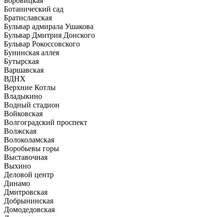
Боровицкая
Ботанический сад
Братиславская
Бульвар адмирала Ушакова
Бульвар Дмитрия Донского
Бульвар Рокоссовского
Бунинская аллея
Бутырская
Варшавская
ВДНХ
Верхние Котлы
Владыкино
Водный стадион
Войковская
Волгоградский проспект
Волжская
Волоколамская
Воробьевы горы
Выставочная
Выхино
Деловой центр
Динамо
Дмитровская
Добрынинская
Домодедовская