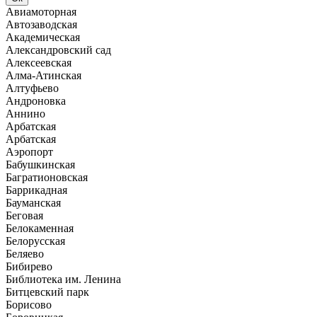
Авиамоторная
Автозаводская
Академическая
Александровский сад
Алексеевская
Алма-Атинская
Алтуфьево
Андроновка
Аннино
Арбатская
Арбатская
Аэропорт
Бабушкинская
Багратионовская
Баррикадная
Бауманская
Беговая
Белокаменная
Белорусская
Беляево
Бибирево
Библиотека им. Ленина
Битцевский парк
Борисово