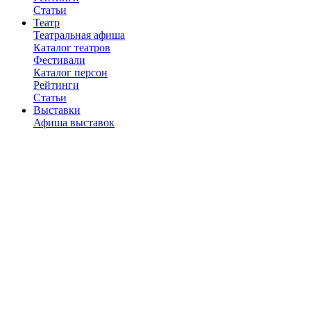
Статьи
Театр
Театральная афиша
Каталог театров
Фестивали
Каталог персон
Рейтинги
Статьи
Выставки
Афиша выставок
Музеи и галереи
Рейтинги
Статьи
Наши подкасты
Рестораны
Каталог ресторанов
Рейтинги
Отзывы
Рецензии
Статьи
Новости
Город
Места
Рейтинги
Статьи