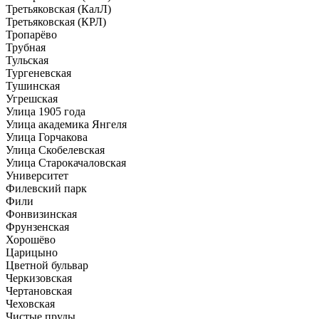
Третьяковская (КалЛ)
Третьяковская (КРЛ)
Тропарёво
Трубная
Тульская
Тургеневская
Тушинская
Угрешская
Улица 1905 года
Улица академика Янгеля
Улица Горчакова
Улица Скобелевская
Улица Старокачаловская
Университет
Филевский парк
Фили
Фонвизинская
Фрунзенская
Хорошёво
Царицыно
Цветной бульвар
Черкизовская
Чертановская
Чеховская
Чистые пруды