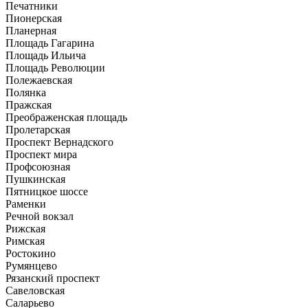
Печатники
Пионерская
Планерная
Площадь Гагарина
Площадь Ильича
Площадь Революции
Полежаевская
Полянка
Пражская
Преображенская площадь
Пролетарская
Проспект Вернадского
Проспект мира
Профсоюзная
Пушкинская
Пятницкое шоссе
Раменки
Речной вокзал
Рижская
Римская
Ростокино
Румянцево
Рязанский проспект
Савеловская
Саларьево