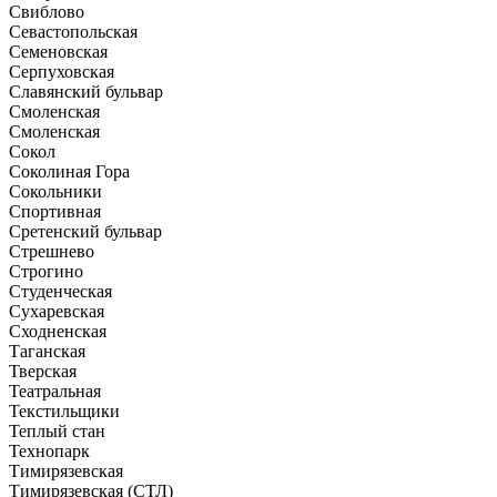
Свиблово
Севастопольская
Семеновская
Серпуховская
Славянский бульвар
Смоленская
Смоленская
Сокол
Соколиная Гора
Сокольники
Спортивная
Сретенский бульвар
Стрешнево
Строгино
Студенческая
Сухаревская
Сходненская
Таганская
Тверская
Театральная
Текстильщики
Теплый стан
Технопарк
Тимирязевская
Тимирязевская (СТЛ)