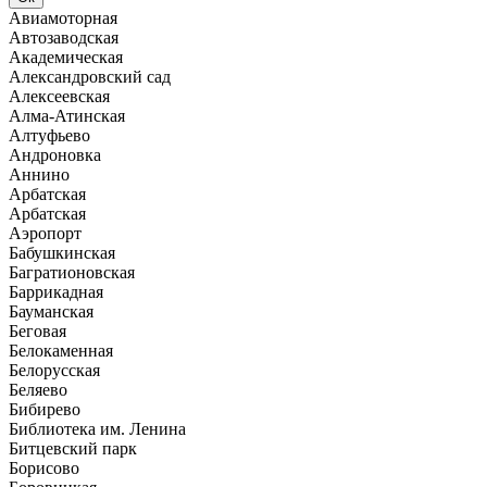
Авиамоторная
Автозаводская
Академическая
Александровский сад
Алексеевская
Алма-Атинская
Алтуфьево
Андроновка
Аннино
Арбатская
Арбатская
Аэропорт
Бабушкинская
Багратионовская
Баррикадная
Бауманская
Беговая
Белокаменная
Белорусская
Беляево
Бибирево
Библиотека им. Ленина
Битцевский парк
Борисово