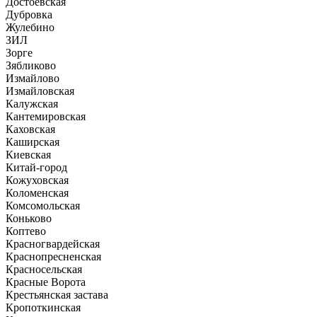
Достоевская
Дубровка
Жулебино
ЗИЛ
Зорге
Зябликово
Измайлово
Измайловская
Калужская
Кантемировская
Каховская
Каширская
Киевская
Китай-город
Кожуховская
Коломенская
Комсомольская
Коньково
Коптево
Красногвардейская
Краснопресненская
Красносельская
Красные Ворота
Крестьянская застава
Кропоткинская