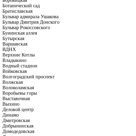
Боровицкая
Ботанический сад
Братиславская
Бульвар адмирала Ушакова
Бульвар Дмитрия Донского
Бульвар Рокоссовского
Бунинская аллея
Бутырская
Варшавская
ВДНХ
Верхние Котлы
Владыкино
Водный стадион
Войковская
Волгоградский проспект
Волжская
Волоколамская
Воробьевы горы
Выставочная
Выхино
Деловой центр
Динамо
Дмитровская
Добрынинская
Домодедовская