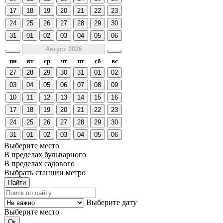
17
18
19
20
21
22
23
24
25
26
27
28
29
30
31
01
02
03
04
05
06
Август 2026
пн
вт
ср
чт
пт
сб
вс
27
28
29
30
31
01
02
03
04
05
06
07
08
09
10
11
12
13
14
15
16
17
18
19
20
21
22
23
24
25
26
27
28
29
30
31
01
02
03
04
05
06
Выберите место
В пределах бульварного
В пределах садового
Выбрать станции метро
Выберите дату
Выберите место