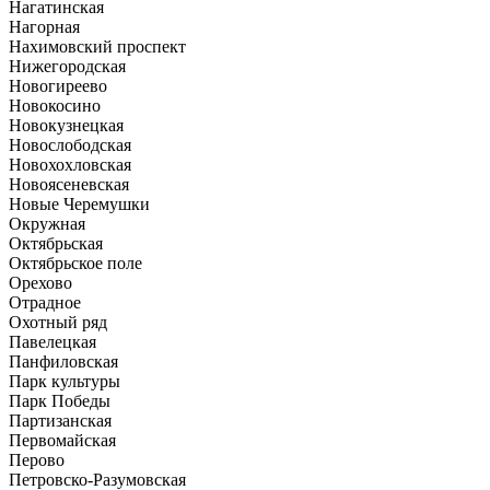
Нагатинская
Нагорная
Нахимовский проспект
Нижегородская
Новогиреево
Новокосино
Новокузнецкая
Новослободская
Новохохловская
Новоясеневская
Новые Черемушки
Окружная
Октябрьская
Октябрьское поле
Орехово
Отрадное
Охотный ряд
Павелецкая
Панфиловская
Парк культуры
Парк Победы
Партизанская
Первомайская
Перово
Петровско-Разумовская