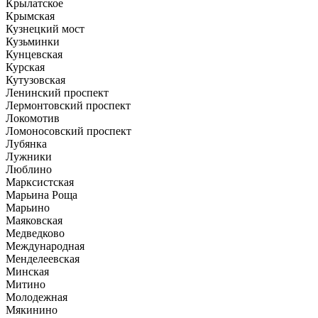
Крылатское
Крымская
Кузнецкий мост
Кузьминки
Кунцевская
Курская
Кутузовская
Ленинский проспект
Лермонтовский проспект
Локомотив
Ломоносовский проспект
Лубянка
Лужники
Люблино
Марксистская
Марьина Роща
Марьино
Маяковская
Медведково
Международная
Менделеевская
Минская
Митино
Молодежная
Мякинино