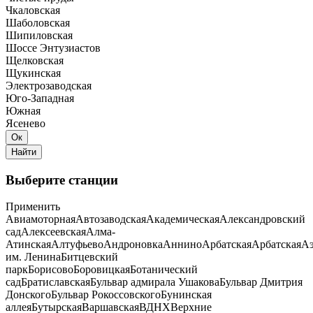
Чкаловская
Шаболовская
Шипиловская
Шоссе Энтузиастов
Щелковская
Щукинская
Электрозаводская
Юго-Западная
Южная
Ясенево
Выберите станции
Применить
Авиамоторная
Автозаводская
Академическая
Александровский
сад
Алексеевская
Алма-
Атинская
Алтуфьево
Андроновка
Аннино
Арбатская
Арбатская
Аэ
им. Ленина
Битцевский
парк
Борисово
Боровицкая
Ботанический
сад
Братиславская
Бульвар адмирала Ушакова
Бульвар Дмитрия
Донского
Бульвар Рокоссовского
Бунинская
аллея
Бутырская
Варшавская
ВДНХ
Верхние